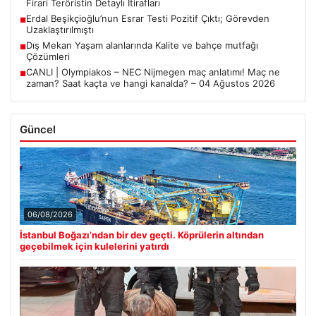
Firari Teröristin Detaylı İtirafları
Erdal Beşikçioğlu’nun Esrar Testi Pozitif Çıktı; Görevden
■
Uzaklaştırılmıştı
Dış Mekan Yaşam alanlarında Kalite ve bahçe mutfağı
■
Çözümleri
CANLI | Olympiakos – NEC Nijmegen maç anlatımı! Maç ne
■
zaman? Saat kaçta ve hangi kanalda? – 04 Ağustos 2026
Güncel
06/08/2026
İstanbul Boğazı’ndan bir dev geçti. Köprülerin altından
geçebilmek için kulelerini yatırdı