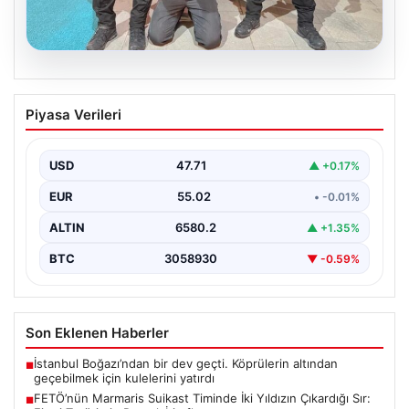
05.08.2026
FETÖ’nün Marmaris Suikast Timinde İki
Piyasa Verileri
Yıldızın Çıkardığı Sır: Firari Teröristin
Detaylı İtirafları
USD
47.71
▲ +0.17%
15 Temmuz 2016 tarihinde gerçekleştirilen başarısız
darbe girişiminin gölgeleri halen Peşlerini bırakmıyor. Bu
EUR
55.02
• -0.01%
girişimin…
ALTIN
6580.2
▲ +1.35%
BTC
3058930
▼ -0.59%
Son Eklenen Haberler
İstanbul Boğazı’ndan bir dev geçti. Köprülerin altından
■
geçebilmek için kulelerini yatırdı
FETÖ’nün Marmaris Suikast Timinde İki Yıldızın Çıkardığı Sır:
■