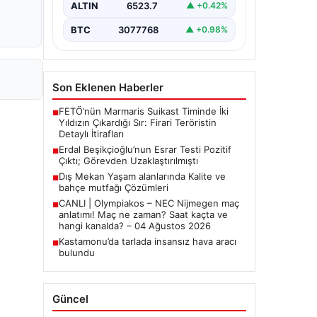
ALTIN
6523.7
▲ +0.42%
Belediye Başkanı Erdal
Beşikçioğlu’nun…
BTC
3077768
▲ +0.98%
Son Eklenen Haberler
FETÖ’nün Marmaris Suikast Timinde İki
■
Yıldızın Çıkardığı Sır: Firari Teröristin
Detaylı İtirafları
Erdal Beşikçioğlu’nun Esrar Testi Pozitif
■
Çıktı; Görevden Uzaklaştırılmıştı
Dış Mekan Yaşam alanlarında Kalite ve
■
bahçe mutfağı Çözümleri
CANLI | Olympiakos – NEC Nijmegen maç
■
anlatımı! Maç ne zaman? Saat kaçta ve
hangi kanalda? – 04 Ağustos 2026
Kastamonu’da tarlada insansız hava aracı
■
bulundu
Güncel