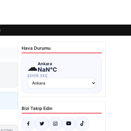
ı
Hava Durumu
☁
Ankara
NaN°C
ŞEHIR SEÇ
Bizi Takip Edin
#27581