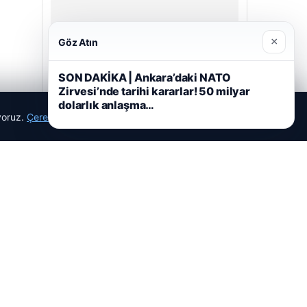
Hastaş Beton
26/05/2026
×
Göz Atın
SON DAKİKA | Ankara’daki NATO
Zirvesi’nde tarihi kararlar! 50 milyar
dolarlık anlaşma…
ıyoruz.
Çerez Politikamız
Reddet
Kabul Et