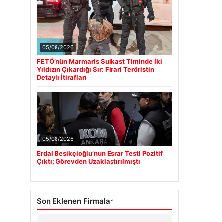
05/08/2026
FETÖ’nün Marmaris Suikast Timinde İki
Yıldızın Çıkardığı Sır: Firari Teröristin
Detaylı İtirafları
05/08/2026
Erdal Beşikçioğlu’nun Esrar Testi Pozitif
Çıktı; Görevden Uzaklaştırılmıştı
Son Eklenen Firmalar