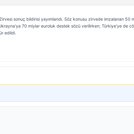
rvesi sonuç bildirisi yayımlandı. Söz konusu zirvede imzalanan 50 m
 Ukrayna’ya 70 miylar euroluk destek sözü verilirken; Türkiye’ye de c
r edildi.