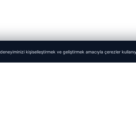
 deneyiminizi kişiselleştirmek ve geliştirmek amacıyla çerezler kullan
Tercüme Bürosu
|
Malta Dil Okulu
|
lemagrup.com.tr