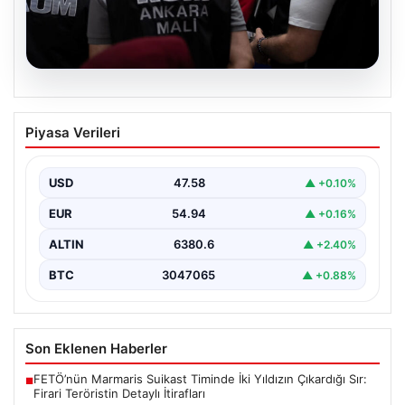
05.08.2026
Erdal Beşikçioğlu’nun Esrar Testi Pozitif
Piyasa Verileri
Çıktı; Görevden Uzaklaştırılmıştı
CHP'li Etimesgut Belediyesi’nde yapılan yolsuzluk ve
rüşvet operasyonu kapsamında tutuklanan Belediye
USD
47.58
▲ +0.10%
Başkanı Erdal Beşikçioğlu’nun…
EUR
54.94
▲ +0.16%
ALTIN
6380.6
▲ +2.40%
BTC
3047065
▲ +0.88%
Son Eklenen Haberler
FETÖ’nün Marmaris Suikast Timinde İki Yıldızın Çıkardığı Sır:
■
Firari Teröristin Detaylı İtirafları