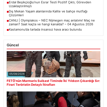
Erdal Beşikçioğlu’nun Esrar Testi Pozitif Çıktı; Görevden
■
Uzaklaştırılmıştı
Dış Mekan Yaşam alanlarında Kalite ve bahçe mutfağı
■
Çözümleri
CANLI | Olympiakos – NEC Nijmegen maç anlatımı! Maç ne
■
zaman? Saat kaçta ve hangi kanalda? – 04 Ağustos 2026
Kastamonu’da tarlada insansız hava aracı bulundu
■
Güncel
05/08/2026
FETÖ’nün Marmaris Suikast Timinde İki Yıldızın Çıkardığı Sır:
Firari Teröristin Detaylı İtirafları