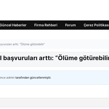
Güncel Haberler
Firma Rehberi
Forum
Çerez Politikas
şvuruları arttı: “Ölüme götürebilir”
l başvuruları arttı: “Ölüme götürebili
 önce
admin
tarafından güncellenmiştir.