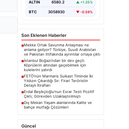
ALTIN
6580.2
▲ +1.35%
BTC
3058930
▼ -0.59%
Son Eklenen Haberler
Mekke Ortak Savunma Anlaşması ne
■
anlama geliyor? Türkiye, Suudi Arabistan
ve Pakistan ittifakında ayrıntılar ortaya çıktı
İstanbul Boğazı’ndan bir dev geçti.
■
Köprülerin altından geçebilmek için
kulelerini yatırdı
FETÖ’nün Marmaris Suikast Timinde İki
■
Yıldızın Çıkardığı Sır: Firari Teröristin
Detaylı İtirafları
Erdal Beşikçioğlu’nun Esrar Testi Pozitif
■
Çıktı; Görevden Uzaklaştırılmıştı
Dış Mekan Yaşam alanlarında Kalite ve
■
bahçe mutfağı Çözümleri
Güncel