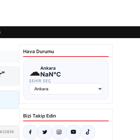
ı
Hava Durumu
☁
Ankara
r”
NaN°C
ŞEHIR SEÇ
Bizi Takip Edin
#23836