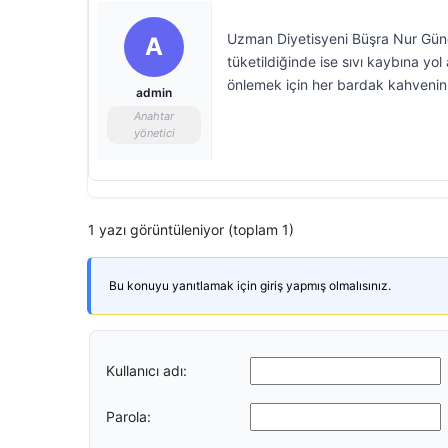
Uzman Diyetisyeni Büşra Nur Güngö
A
tüketildiğinde ise sıvı kaybına yo
önlemek için her bardak kahvenin 
admin
Anahtar
yönetici
1 yazı görüntüleniyor (toplam 1)
Bu konuyu yanıtlamak için giriş yapmış olmalısınız.
Kullanıcı adı:
Parola: