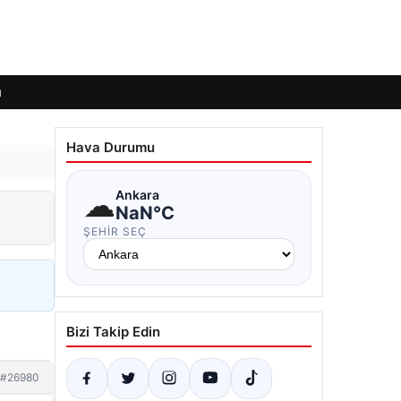
ı
Hava Durumu
☁
Ankara
NaN°C
ŞEHIR SEÇ
Bizi Takip Edin
#26980