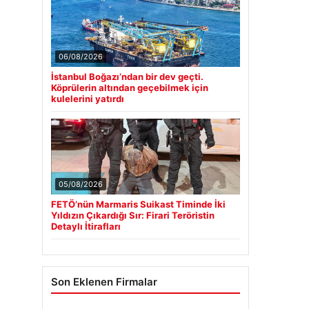
06/08/2026
İstanbul Boğazı’ndan bir dev geçti.
Köprülerin altından geçebilmek için
kulelerini yatırdı
05/08/2026
FETÖ’nün Marmaris Suikast Timinde İki
Yıldızın Çıkardığı Sır: Firari Teröristin
Detaylı İtirafları
Son Eklenen Firmalar