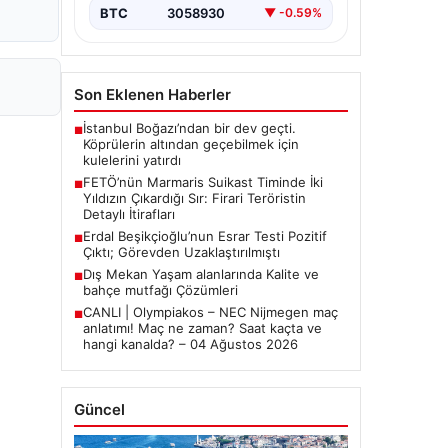
bırakmıyor. Bu girişimin…
BTC
3058930
▼ -0.59%
Son Eklenen Haberler
İstanbul Boğazı’ndan bir dev geçti.
■
Köprülerin altından geçebilmek için
kulelerini yatırdı
FETÖ’nün Marmaris Suikast Timinde İki
■
Yıldızın Çıkardığı Sır: Firari Teröristin
Detaylı İtirafları
Erdal Beşikçioğlu’nun Esrar Testi Pozitif
■
Çıktı; Görevden Uzaklaştırılmıştı
Dış Mekan Yaşam alanlarında Kalite ve
■
bahçe mutfağı Çözümleri
CANLI | Olympiakos – NEC Nijmegen maç
■
anlatımı! Maç ne zaman? Saat kaçta ve
hangi kanalda? – 04 Ağustos 2026
Güncel