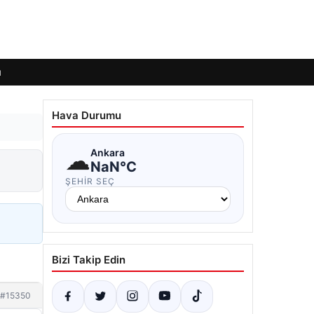
ı
Hava Durumu
☁
Ankara
NaN°C
ŞEHIR SEÇ
Bizi Takip Edin
#15350