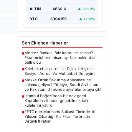
seviyeli bir biçimde bağlantı
sağlaması ciddi bir hassasiyet ifade
ALTIN
6660.6
▲ +2.59%
etmektedir. Halen…
BTC
3094155
▲ +1.12%
Son Eklenen Haberler
Merkez Bankası faiz kararı ne zaman?
■
Ekonomistlerin nisan ayı faiz beklentisi
belli oldu
Kelebek chat adresi İle Dijital İletişimin
■
Seviyeli Adresi Ve Muhabbet Deneyimi
Mekke Ortak Savunma Anlaşması ne
■
anlama geliyor? Türkiye, Suudi Arabistan
ve Pakistan ittifakında ayrıntılar ortaya çıktı
İstanbul Boğazı’ndan bir dev geçti.
■
Köprülerin altından geçebilmek için
kulelerini yatırdı
FETÖ’nün Marmaris Suikast Timinde İki
■
Yıldızın Çıkardığı Sır: Firari Teröristin
Detaylı İtirafları