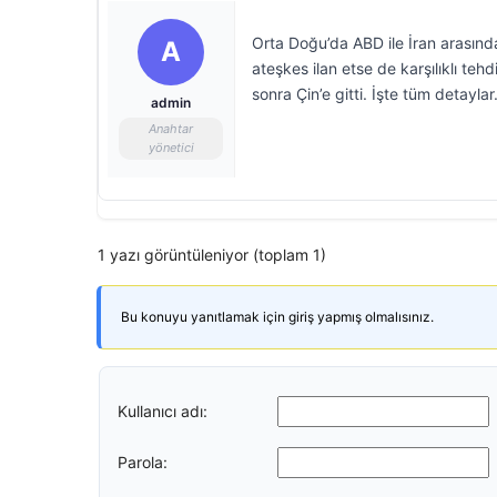
Orta Doğu’da ABD ile İran arasında
A
ateşkes ilan etse de karşılıklı te
sonra Çin’e gitti. İşte tüm detayla
admin
Anahtar
yönetici
1 yazı görüntüleniyor (toplam 1)
Bu konuyu yanıtlamak için giriş yapmış olmalısınız.
Kullanıcı adı:
Parola: