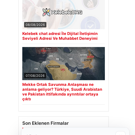
08/08/2026
Kelebek chat adresi İle Dijital İletişimin
Seviyeli Adresi Ve Muhabbet Deneyimi
07/08/2026
Mekke Ortak Savunma Anlaşması ne
anlama geliyor? Türkiye, Suudi Arabistan
ve Pakistan ittifakında ayrıntılar ortaya
çıktı
Son Eklenen Firmalar