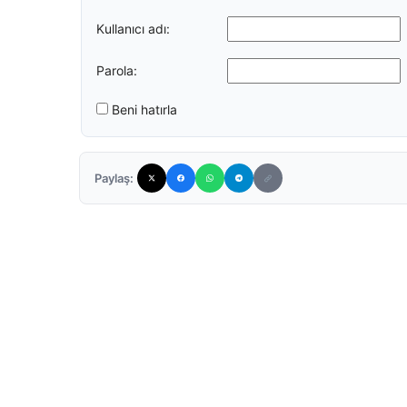
Kullanıcı adı:
Parola:
Beni hatırla
Paylaş: