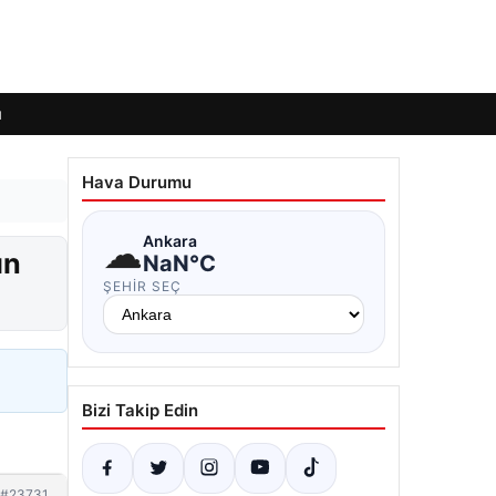
ı
Hava Durumu
☁
Ankara
ın
NaN°C
ŞEHIR SEÇ
Bizi Takip Edin
#23731