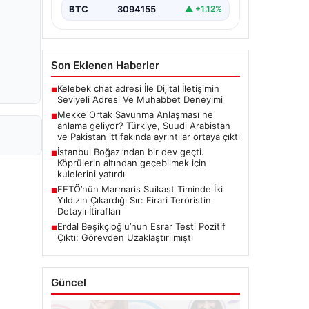
BTC
3094155
▲ +1.12%
Son Eklenen Haberler
Kelebek chat adresi İle Dijital İletişimin
■
Seviyeli Adresi Ve Muhabbet Deneyimi
Mekke Ortak Savunma Anlaşması ne
■
anlama geliyor? Türkiye, Suudi Arabistan
ve Pakistan ittifakında ayrıntılar ortaya çıktı
İstanbul Boğazı’ndan bir dev geçti.
■
Köprülerin altından geçebilmek için
kulelerini yatırdı
FETÖ’nün Marmaris Suikast Timinde İki
■
Yıldızın Çıkardığı Sır: Firari Teröristin
Detaylı İtirafları
Erdal Beşikçioğlu’nun Esrar Testi Pozitif
■
Çıktı; Görevden Uzaklaştırılmıştı
Güncel