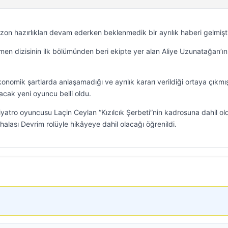
sezon hazırlıkları devam ederken beklenmedik bir ayrılık haberi gelmişti
men dizisinin ilk bölümünden beri ekipte yer alan Aliye Uzunatağan’ın
onomik şartlarda anlaşamadığı ve ayrılık kararı verildiği ortaya çıkmış
acak yeni oyuncu belli oldu.
tiyatro oyuncusu Laçin Ceylan “Kızılcık Şerbeti”nin kadrosuna dahil ol
halası Devrim rolüyle hikâyeye dahil olacağı öğrenildi.