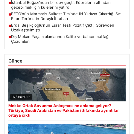
İstanbul Boğazı’ndan bir dev geçti. Köprülerin altından
■
geçebilmek için kulelerini yatırdı
FETÖ’nün Marmaris Suikast Timinde İki Yıldızın Çıkardığı Sır:
■
Firari Teröristin Detaylı İtirafları
Erdal Beşikçioğlu’nun Esrar Testi Pozitif Çıktı; Görevden
■
Uzaklaştırılmıştı
Dış Mekan Yaşam alanlarında Kalite ve bahçe mutfağı
■
Çözümleri
Güncel
07/08/2026
Mekke Ortak Savunma Anlaşması ne anlama geliyor?
Türkiye, Suudi Arabistan ve Pakistan ittifakında ayrıntılar
ortaya çıktı