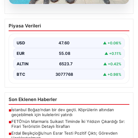
05.08.2026
FETÖ’nün Marmaris Suikast Timinde İki
Piyasa Verileri
Yıldızın Çıkardığı Sır: Firari Teröristin
Detaylı İtirafları
USD
47.60
▲ +0.06%
15 Temmuz 2016 tarihinde gerçekleştirilen başarısız
darbe girişiminin gölgeleri halen Peşlerini bırakmıyor. Bu
EUR
55.08
▲ +0.11%
girişimin…
ALTIN
6523.7
▲ +0.42%
BTC
3077768
▲ +0.98%
Son Eklenen Haberler
İstanbul Boğazı’ndan bir dev geçti. Köprülerin altından
■
geçebilmek için kulelerini yatırdı
FETÖ’nün Marmaris Suikast Timinde İki Yıldızın Çıkardığı Sır:
■
Firari Teröristin Detaylı İtirafları
Erdal Beşikçioğlu’nun Esrar Testi Pozitif Çıktı; Görevden
■