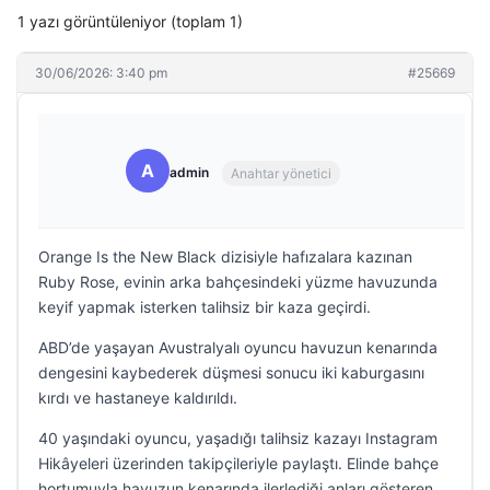
1 yazı görüntüleniyor (toplam 1)
30/06/2026: 3:40 pm
#25669
A
admin
Anahtar yönetici
Orange Is the New Black dizisiyle hafızalara kazınan
Ruby Rose, evinin arka bahçesindeki yüzme havuzunda
keyif yapmak isterken talihsiz bir kaza geçirdi.
ABD’de yaşayan Avustralyalı oyuncu havuzun kenarında
dengesini kaybederek düşmesi sonucu iki kaburgasını
kırdı ve hastaneye kaldırıldı.
40 yaşındaki oyuncu, yaşadığı talihsiz kazayı Instagram
Hikâyeleri üzerinden takipçileriyle paylaştı. Elinde bahçe
hortumuyla havuzun kenarında ilerlediği anları gösteren