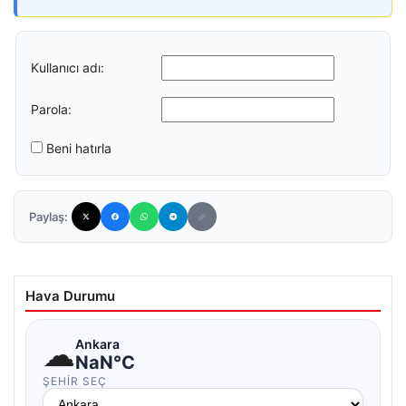
Kullanıcı adı:
Parola:
Beni hatırla
Paylaş:
Hava Durumu
☁
Ankara
NaN°C
ŞEHIR SEÇ