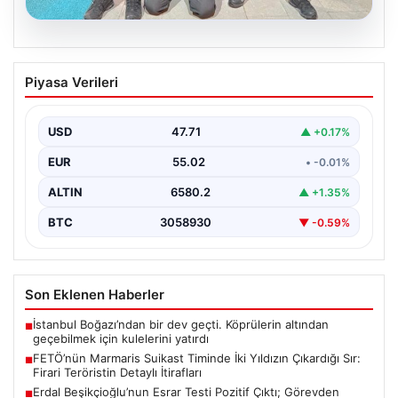
05.08.2026
FETÖ’nün Marmaris Suikast Timinde İki
Piyasa Verileri
Yıldızın Çıkardığı Sır: Firari Teröristin
Detaylı İtirafları
USD
47.71
▲ +0.17%
15 Temmuz 2016 tarihinde gerçekleştirilen başarısız
darbe girişiminin gölgeleri halen Peşlerini bırakmıyor. Bu
EUR
55.02
• -0.01%
girişimin…
ALTIN
6580.2
▲ +1.35%
BTC
3058930
▼ -0.59%
Son Eklenen Haberler
İstanbul Boğazı’ndan bir dev geçti. Köprülerin altından
■
geçebilmek için kulelerini yatırdı
FETÖ’nün Marmaris Suikast Timinde İki Yıldızın Çıkardığı Sır:
■
Firari Teröristin Detaylı İtirafları
Erdal Beşikçioğlu’nun Esrar Testi Pozitif Çıktı; Görevden
■