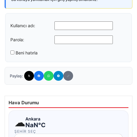
Kullanıcı adı:
Parola:
Beni hatırla
Paylaş:
Hava Durumu
☁
Ankara
NaN°C
ŞEHIR SEÇ