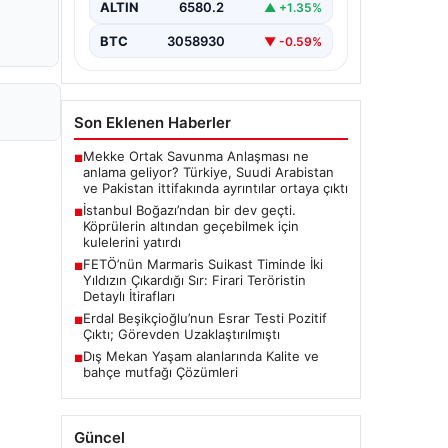
ALTIN
6580.2
▲ +1.35%
BTC
3058930
▼ -0.59%
Son Eklenen Haberler
Mekke Ortak Savunma Anlaşması ne
■
anlama geliyor? Türkiye, Suudi Arabistan
ve Pakistan ittifakında ayrıntılar ortaya çıktı
İstanbul Boğazı’ndan bir dev geçti.
■
Köprülerin altından geçebilmek için
kulelerini yatırdı
FETÖ’nün Marmaris Suikast Timinde İki
■
Yıldızın Çıkardığı Sır: Firari Teröristin
Detaylı İtirafları
Erdal Beşikçioğlu’nun Esrar Testi Pozitif
■
Çıktı; Görevden Uzaklaştırılmıştı
Dış Mekan Yaşam alanlarında Kalite ve
■
bahçe mutfağı Çözümleri
Güncel