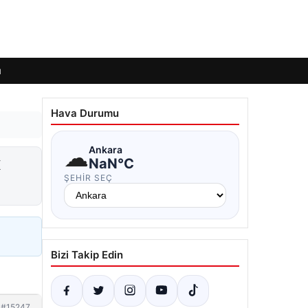
ı
Hava Durumu
☁
Ankara
x
NaN°C
ŞEHIR SEÇ
Bizi Takip Edin
#15247