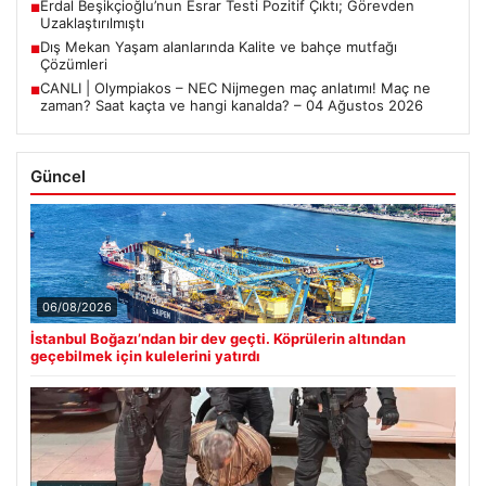
Erdal Beşikçioğlu’nun Esrar Testi Pozitif Çıktı; Görevden
■
Uzaklaştırılmıştı
Dış Mekan Yaşam alanlarında Kalite ve bahçe mutfağı
■
Çözümleri
CANLI | Olympiakos – NEC Nijmegen maç anlatımı! Maç ne
■
zaman? Saat kaçta ve hangi kanalda? – 04 Ağustos 2026
Güncel
06/08/2026
İstanbul Boğazı’ndan bir dev geçti. Köprülerin altından
geçebilmek için kulelerini yatırdı