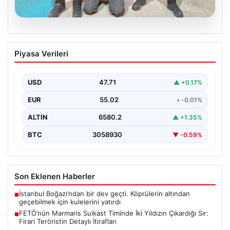
05.08.2026
FETÖ’nün Marmaris Suikast Timinde İki
Piyasa Verileri
Yıldızın Çıkardığı Sır: Firari Teröristin
Detaylı İtirafları
USD
47.71
▲ +0.17%
15 Temmuz 2016 tarihinde gerçekleştirilen başarısız
darbe girişiminin gölgeleri halen Peşlerini bırakmıyor. Bu
EUR
55.02
• -0.01%
girişimin…
ALTIN
6580.2
▲ +1.35%
BTC
3058930
▼ -0.59%
Son Eklenen Haberler
İstanbul Boğazı’ndan bir dev geçti. Köprülerin altından
■
geçebilmek için kulelerini yatırdı
FETÖ’nün Marmaris Suikast Timinde İki Yıldızın Çıkardığı Sır:
■
Firari Teröristin Detaylı İtirafları