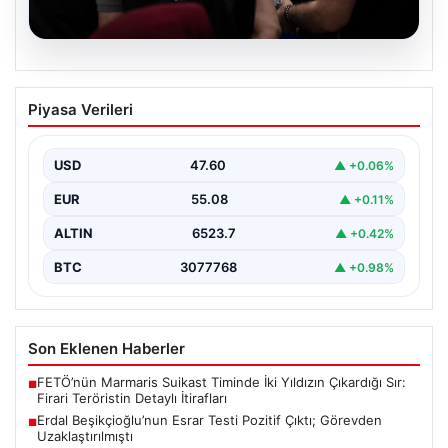
05.08.2026
Erdal Beşikçioğlu’nun Esrar Testi Pozitif
Piyasa Verileri
Çıktı; Görevden Uzaklaştırılmıştı
CHP'li Etimesgut Belediyesi’nde yapılan yolsuzluk ve
rüşvet operasyonu kapsamında tutuklanan Belediye
USD
47.60
▲ +0.06%
Başkanı Erdal Beşikçioğlu’nun…
EUR
55.08
▲ +0.11%
ALTIN
6523.7
▲ +0.42%
BTC
3077768
▲ +0.98%
Son Eklenen Haberler
FETÖ’nün Marmaris Suikast Timinde İki Yıldızın Çıkardığı Sır:
■
Firari Teröristin Detaylı İtirafları
Erdal Beşikçioğlu’nun Esrar Testi Pozitif Çıktı; Görevden
■
Uzaklaştırılmıştı