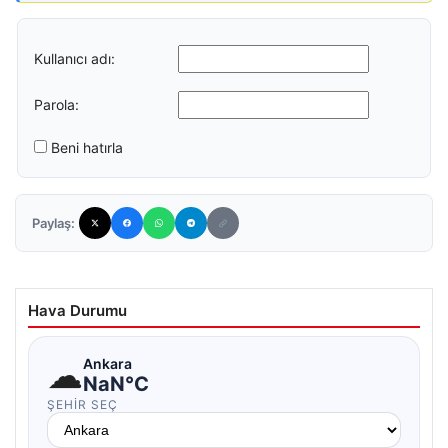
Kullanıcı adı:
Parola:
Beni hatırla
Paylaş:
Hava Durumu
☁
Ankara
NaN°C
ŞEHIR SEÇ