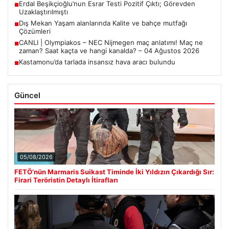
Erdal Beşikçioğlu’nun Esrar Testi Pozitif Çıktı; Görevden
■
Uzaklaştırılmıştı
Dış Mekan Yaşam alanlarında Kalite ve bahçe mutfağı
■
Çözümleri
CANLI | Olympiakos – NEC Nijmegen maç anlatımı! Maç ne
■
zaman? Saat kaçta ve hangi kanalda? – 04 Ağustos 2026
Kastamonu’da tarlada insansız hava aracı bulundu
■
Güncel
05/08/2026
FETÖ’nün Marmaris Suikast Timinde İki Yıldızın Çıkardığı Sır:
Firari Teröristin Detaylı İtirafları