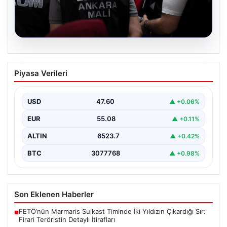
05.08.2026
Erdal Beşikçioğlu’nun Esrar Testi Pozitif
Piyasa Verileri
Çıktı; Görevden Uzaklaştırılmıştı
CHP'li Etimesgut Belediyesi’nde yapılan yolsuzluk ve
rüşvet operasyonu kapsamında tutuklanan Belediye
USD
47.60
▲ +0.06%
Başkanı Erdal Beşikçioğlu’nun…
EUR
55.08
▲ +0.11%
ALTIN
6523.7
▲ +0.42%
BTC
3077768
▲ +0.98%
Son Eklenen Haberler
FETÖ’nün Marmaris Suikast Timinde İki Yıldızın Çıkardığı Sır:
■
Firari Teröristin Detaylı İtirafları