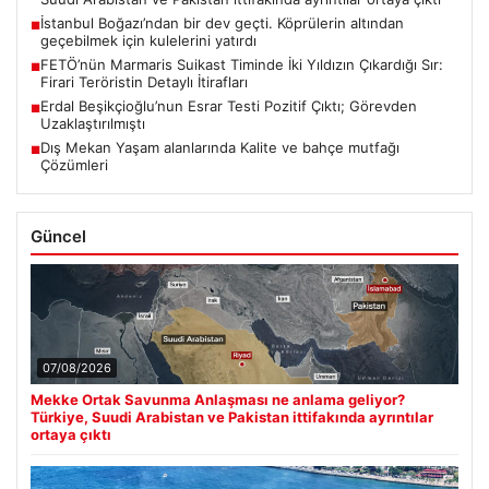
İstanbul Boğazı’ndan bir dev geçti. Köprülerin altından
■
geçebilmek için kulelerini yatırdı
FETÖ’nün Marmaris Suikast Timinde İki Yıldızın Çıkardığı Sır:
■
Firari Teröristin Detaylı İtirafları
Erdal Beşikçioğlu’nun Esrar Testi Pozitif Çıktı; Görevden
■
Uzaklaştırılmıştı
Dış Mekan Yaşam alanlarında Kalite ve bahçe mutfağı
■
Çözümleri
Güncel
07/08/2026
Mekke Ortak Savunma Anlaşması ne anlama geliyor?
Türkiye, Suudi Arabistan ve Pakistan ittifakında ayrıntılar
ortaya çıktı