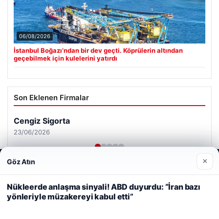
06/08/2026
İstanbul Boğazı’ndan bir dev geçti. Köprülerin altından
geçebilmek için kulelerini yatırdı
Son Eklenen Firmalar
Cengiz Sigorta
23/06/2026
×
Göz Atın
Web sitemizi nasıl kullandığınızı daha iyi anlayabilmek,
deneyiminizi kişiselleştirmek ve geliştirmek amacıyla çerezler
kullanıyoruz.
Çerez Politikamız
Nükleerde anlaşma sinyali! ABD duyurdu: “İran bazı
yönleriyle müzakereyi kabul etti”
Reddet
Kabul Et
© 2026 Sonik Hızda Güncel Haberler