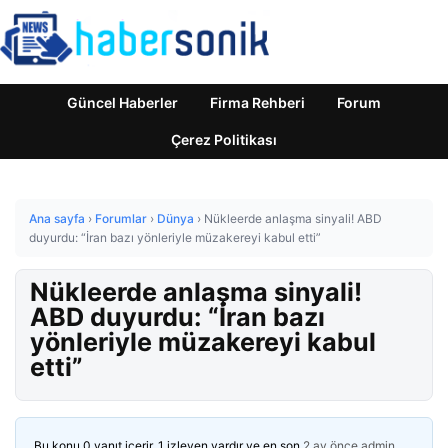
Güncel Haberler
Firma Rehberi
Forum
Çerez Politikası
Ana sayfa
›
Forumlar
›
Dünya
›
Nükleerde anlaşma sinyali! ABD
duyurdu: “İran bazı yönleriyle müzakereyi kabul etti”
Nükleerde anlaşma sinyali!
ABD duyurdu: “İran bazı
yönleriyle müzakereyi kabul
etti”
Bu konu 0 yanıt içerir, 1 izleyen vardır ve en son
2 ay önce
admin