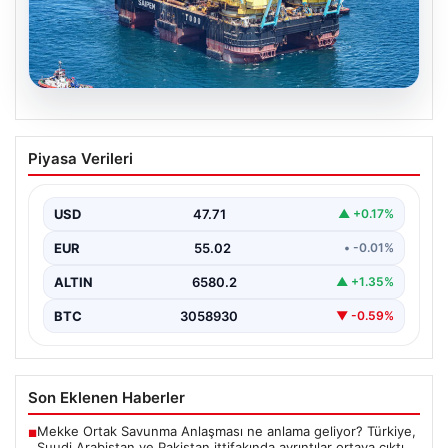
06.08.2026
İstanbul Boğazı’ndan bir dev geçti.
Piyasa Verileri
Köprülerin altından geçebilmek için
kulelerini yatırdı
USD
47.71
▲ +0.17%
EUR
55.02
• -0.01%
ALTIN
6580.2
▲ +1.35%
BTC
3058930
▼ -0.59%
Son Eklenen Haberler
Mekke Ortak Savunma Anlaşması ne anlama geliyor? Türkiye,
■
Suudi Arabistan ve Pakistan ittifakında ayrıntılar ortaya çıktı