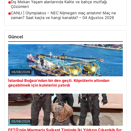
Dış Mekan Yaşam alanlarında Kalite ve bahçe mutfağı
■
Çözümleri
CANLI | Olympiakos – NEC Nijmegen maç anlatımı! Maç ne
■
zaman? Saat kaçta ve hangi kanalda? – 04 Ağustos 2026
Güncel
06/08/2026
İstanbul Boğazı’ndan bir dev geçti. Köprülerin altından
geçebilmek için kulelerini yatırdı
05/08/2026
FETÖ’nün Marmaris Suikast Timinde İki Yıldızın Çıkardığı Sır: