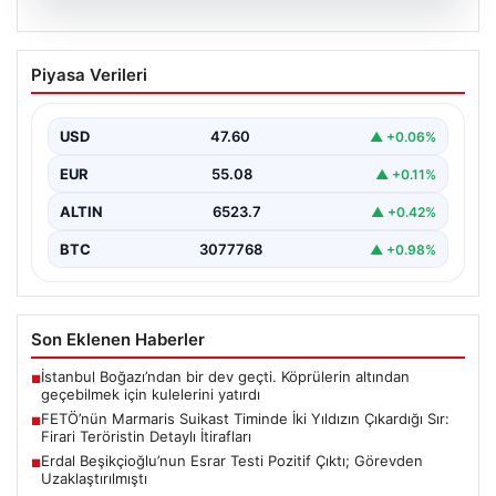
05.08.2026
FETÖ’nün Marmaris Suikast Timinde İki
Piyasa Verileri
Yıldızın Çıkardığı Sır: Firari Teröristin
Detaylı İtirafları
USD
47.60
▲ +0.06%
15 Temmuz 2016 tarihinde gerçekleştirilen başarısız
darbe girişiminin gölgeleri halen Peşlerini bırakmıyor. Bu
EUR
55.08
▲ +0.11%
girişimin…
ALTIN
6523.7
▲ +0.42%
BTC
3077768
▲ +0.98%
Son Eklenen Haberler
İstanbul Boğazı’ndan bir dev geçti. Köprülerin altından
■
geçebilmek için kulelerini yatırdı
FETÖ’nün Marmaris Suikast Timinde İki Yıldızın Çıkardığı Sır:
■
Firari Teröristin Detaylı İtirafları
Erdal Beşikçioğlu’nun Esrar Testi Pozitif Çıktı; Görevden
■
Uzaklaştırılmıştı