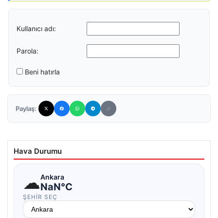
Kullanıcı adı:
Parola:
Beni hatırla
Paylaş:
Hava Durumu
☁
Ankara
NaN°C
ŞEHIR SEÇ