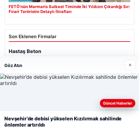
FETÖ’nün Marmaris Suikast Timinde İki Yıldızın Çıkardığı Sır:
Firari Teröristin Detaylı İtirafları
Son Eklenen Firmalar
Hastaş Beton
26/05/2026
×
Göz Atın
Web sitemizi nasıl kullandığınızı daha iyi anlayabilmek,
Güncel Haberler
© 2026 Sonik Hızda Güncel Haberler
deneyiminizi kişiselleştirmek ve geliştirmek amacıyla çerezler
kullanıyoruz.
Çerez Politikamız
Nevşehir’de debisi yükselen Kızılırmak sahilinde
Tercüme Bürosu
|
Malta Dil Okulu
|
lemagrup.com.tr
önlemler artırıldı
Reddet
Kabul Et
t
rt
rt
rt
ort
scort
is
is
ç İzle
urt escort
kdüzü escort
kdüzü escort
kdüzü escort
urt escort
urt escort
evler escort
cio
alkalı escort