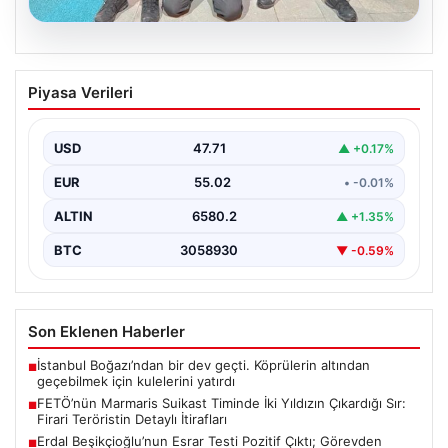
05.08.2026
FETÖ’nün Marmaris Suikast Timinde İki
Piyasa Verileri
Yıldızın Çıkardığı Sır: Firari Teröristin
Detaylı İtirafları
USD
47.71
▲ +0.17%
15 Temmuz 2016 tarihinde gerçekleştirilen başarısız
darbe girişiminin gölgeleri halen Peşlerini bırakmıyor. Bu
EUR
55.02
• -0.01%
girişimin…
ALTIN
6580.2
▲ +1.35%
BTC
3058930
▼ -0.59%
Son Eklenen Haberler
İstanbul Boğazı’ndan bir dev geçti. Köprülerin altından
■
geçebilmek için kulelerini yatırdı
FETÖ’nün Marmaris Suikast Timinde İki Yıldızın Çıkardığı Sır:
■
Firari Teröristin Detaylı İtirafları
Erdal Beşikçioğlu’nun Esrar Testi Pozitif Çıktı; Görevden
■