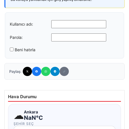
Kullanıcı adı:
Parola:
Beni hatırla
Paylaş:
Hava Durumu
☁
Ankara
NaN°C
ŞEHIR SEÇ