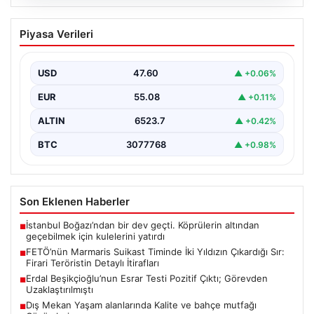
05.08.2026
FETÖ’nün Marmaris Suikast Timinde İki
Piyasa Verileri
Yıldızın Çıkardığı Sır: Firari Teröristin
Detaylı İtirafları
USD
47.60
▲ +0.06%
15 Temmuz 2016 tarihinde gerçekleştirilen başarısız
darbe girişiminin gölgeleri halen Peşlerini bırakmıyor. Bu
EUR
55.08
▲ +0.11%
girişimin…
ALTIN
6523.7
▲ +0.42%
BTC
3077768
▲ +0.98%
Son Eklenen Haberler
İstanbul Boğazı’ndan bir dev geçti. Köprülerin altından
■
geçebilmek için kulelerini yatırdı
FETÖ’nün Marmaris Suikast Timinde İki Yıldızın Çıkardığı Sır:
■
Firari Teröristin Detaylı İtirafları
Erdal Beşikçioğlu’nun Esrar Testi Pozitif Çıktı; Görevden
■
Uzaklaştırılmıştı
Dış Mekan Yaşam alanlarında Kalite ve bahçe mutfağı
■