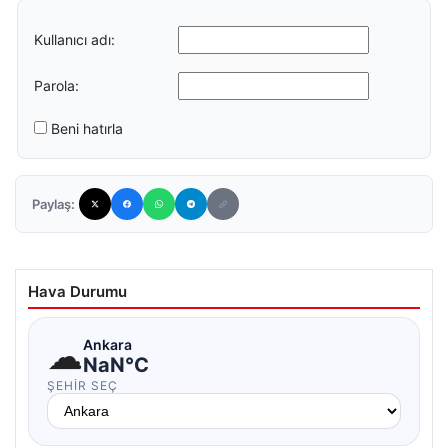
Kullanıcı adı:
Parola:
Beni hatırla
Paylaş:
Hava Durumu
☁
Ankara
NaN°C
ŞEHIR SEÇ