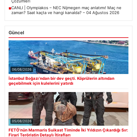
Çözümleri
CANLI | Olympiakos – NEC Nijmegen maç anlatımı! Maç ne
■
zaman? Saat kaçta ve hangi kanalda? – 04 Ağustos 2026
Güncel
06/08/2026
İstanbul Boğazı’ndan bir dev geçti. Köprülerin altından
geçebilmek için kulelerini yatırdı
05/08/2026
FETÖ’nün Marmaris Suikast Timinde İki Yıldızın Çıkardığı Sır:
Firari Teröristin Detaylı İtirafları