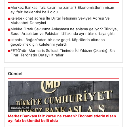
Merkez Bankası faiz kararı ne zaman? Ekonomistlerin nisan
■
ayı faiz beklentisi belli oldu
Kelebek chat adresi İle Dijital İletişimin Seviyeli Adresi Ve
■
Muhabbet Deneyimi
Mekke Ortak Savunma Anlaşması ne anlama geliyor? Türkiye,
■
Suudi Arabistan ve Pakistan ittifakında ayrıntılar ortaya çıktı
İstanbul Boğazı’ndan bir dev geçti. Köprülerin altından
■
geçebilmek için kulelerini yatırdı
FETÖ’nün Marmaris Suikast Timinde İki Yıldızın Çıkardığı Sır:
■
Firari Teröristin Detaylı İtirafları
Güncel
08/08/2026
Merkez Bankası faiz kararı ne zaman? Ekonomistlerin nisan
ayı faiz beklentisi belli oldu