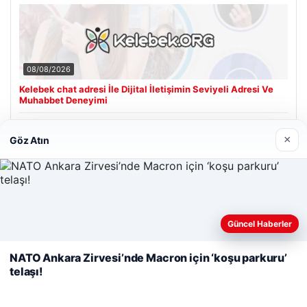
08/08/2026
Kelebek chat adresi İle Dijital İletişimin Seviyeli Adresi Ve
Muhabbet Deneyimi
×
Göz Atın
Son Eklenen Firmalar
Hastaş Beton
26/05/2026
Web sitemizi nasıl kullandığınızı daha iyi anlayabilmek,
Güncel Haberler
deneyiminizi kişiselleştirmek ve geliştirmek amacıyla çerezler
kullanıyoruz.
Çerez Politikamız
NATO Ankara Zirvesi’nde Macron için ‘koşu parkuru’
telaşı!
Reddet
Kabul Et