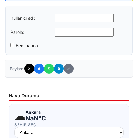
Kullanıcı adı:
Parola:
Beni hatırla
Paylaş:
Hava Durumu
☁
Ankara
NaN°C
ŞEHIR SEÇ