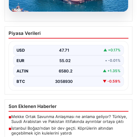
06.08.2026
İstanbul Boğazı’ndan bir dev geçti.
Piyasa Verileri
Köprülerin altından geçebilmek için
kulelerini yatırdı
USD
47.71
▲ +0.17%
EUR
55.02
• -0.01%
ALTIN
6580.2
▲ +1.35%
BTC
3058930
▼ -0.59%
Son Eklenen Haberler
Mekke Ortak Savunma Anlaşması ne anlama geliyor? Türkiye,
■
Suudi Arabistan ve Pakistan ittifakında ayrıntılar ortaya çıktı
İstanbul Boğazı’ndan bir dev geçti. Köprülerin altından
■
geçebilmek için kulelerini yatırdı