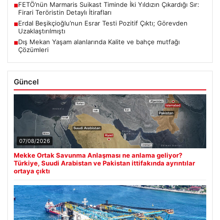
FETÖ’nün Marmaris Suikast Timinde İki Yıldızın Çıkardığı Sır:
■
Firari Teröristin Detaylı İtirafları
Erdal Beşikçioğlu’nun Esrar Testi Pozitif Çıktı; Görevden
■
Uzaklaştırılmıştı
Dış Mekan Yaşam alanlarında Kalite ve bahçe mutfağı
■
Çözümleri
Güncel
07/08/2026
Mekke Ortak Savunma Anlaşması ne anlama geliyor?
Türkiye, Suudi Arabistan ve Pakistan ittifakında ayrıntılar
ortaya çıktı