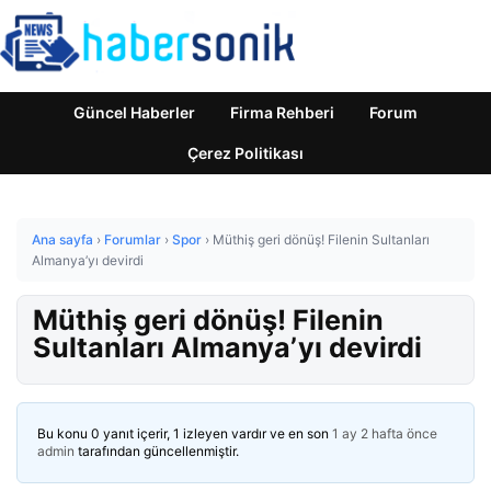
Güncel Haberler
Firma Rehberi
Forum
Çerez Politikası
Ana sayfa
›
Forumlar
›
Spor
›
Müthiş geri dönüş! Filenin Sultanları
Almanya’yı devirdi
Müthiş geri dönüş! Filenin
Sultanları Almanya’yı devirdi
Bu konu 0 yanıt içerir, 1 izleyen vardır ve en son
1 ay 2 hafta önce
admin
tarafından güncellenmiştir.