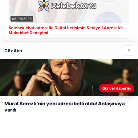
08/08/2026
Kelebek chat adresi İle Dijital İletişimin Seviyeli Adresi Ve
Muhabbet Deneyimi
×
Göz Atın
Son Eklenen Firmalar
Cengiz Sigorta
23/06/2026
Web sitemizi nasıl kullandığınızı daha iyi anlayabilmek,
Güncel Haberler
deneyiminizi kişiselleştirmek ve geliştirmek amacıyla çerezler
kullanıyoruz.
Çerez Politikamız
Murat Serezli’nin yeni adresi belli oldu! Anlaşmaya
vardı
Reddet
Kabul Et
© 2026 Sonik Hızda Güncel Haberler