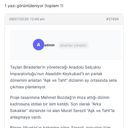
1 yazı görüntüleniyor (toplam 1)
08/07/2026: 12:49 am
#27494
A
admin
Anahtar yönetici
Taylan Biraderler’in yöneteceği Anadolu Selçuklu
İmparatorluğu’nun Alaaddin Keykubad’lı en parlak
dönemini anlatan “Aşk ve Taht” dizisinin ay ortasında sete
çıkması planlanıyor.
Proje tasarımına Mehmet Bozdağ’ın imza attığı dizinin
kadrosuna iddialı bir isim katıldı. Son olarak “Arka
Sokaklar” dizisinde rol alan Murat Serezli “Aşk ve Taht”la
anlaşmaya vardı.
Birsen Altuntaş’ın haberine göre; Serezli, provaları tüm