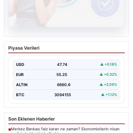
08.08.2026
Kelebek chat adresi İle Dijital İletişimin
Piyasa Verileri
Seviyeli Adresi Ve Muhabbet Deneyimi
İnternet çağında kullanıcıların seviyeli bir biçimde
bağlantı sağlaması ciddi bir hassasiyet ifade etmektedir.
USD
47.74
▲ +0.18%
Halen…
EUR
55.25
▲ +0.32%
ALTIN
6660.6
▲ +2.59%
BTC
3094155
▲ +1.12%
Son Eklenen Haberler
Merkez Bankası faiz kararı ne zaman? Ekonomistlerin nisan
■