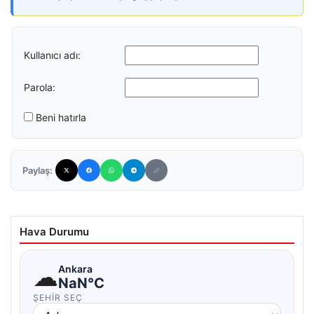
Kullanıcı adı:
Parola:
Beni hatırla
Paylaş:
Hava Durumu
☁
Ankara
NaN°C
ŞEHIR SEÇ