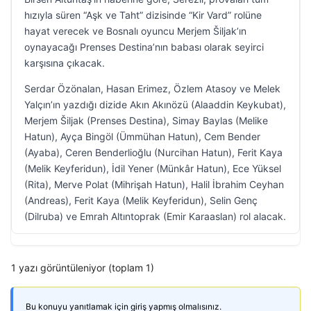
hızıyla süren “Aşk ve Taht” dizisinde “Kir Vard” rolüne
hayat verecek ve Bosnalı oyuncu Merjem Šiljak’ın
oynayacağı Prenses Destina’nın babası olarak seyirci
karşısına çıkacak.
Serdar Özönalan, Hasan Erimez, Özlem Atasoy ve Melek
Yalçın’ın yazdığı dizide Akın Akınözü (Alaaddin Keykubat),
Merjem Šiljak (Prenses Destina), Simay Baylas (Melike
Hatun), Ayça Bingöl (Ümmühan Hatun), Cem Bender
(Ayaba), Ceren Benderlioğlu (Nurcihan Hatun), Ferit Kaya
(Melik Keyferidun), İdil Yener (Münkâr Hatun), Ece Yüksel
(Rita), Merve Polat (Mihrişah Hatun), Halil İbrahim Ceyhan
(Andreas), Ferit Kaya (Melik Keyferidun), Selin Genç
(Dilruba) ve Emrah Altıntoprak (Emir Karaaslan) rol alacak.
1 yazı görüntüleniyor (toplam 1)
Bu konuyu yanıtlamak için giriş yapmış olmalısınız.