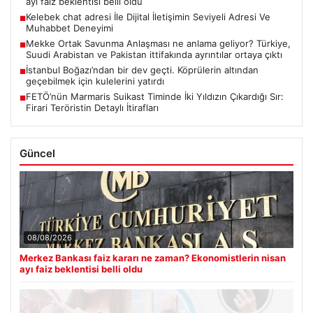
ayı faiz beklentisi belli oldu
Kelebek chat adresi İle Dijital İletişimin Seviyeli Adresi Ve
■
Muhabbet Deneyimi
Mekke Ortak Savunma Anlaşması ne anlama geliyor? Türkiye,
■
Suudi Arabistan ve Pakistan ittifakında ayrıntılar ortaya çıktı
İstanbul Boğazı’ndan bir dev geçti. Köprülerin altından
■
geçebilmek için kulelerini yatırdı
FETÖ’nün Marmaris Suikast Timinde İki Yıldızın Çıkardığı Sır:
■
Firari Teröristin Detaylı İtirafları
Güncel
08/08/2026
Merkez Bankası faiz kararı ne zaman? Ekonomistlerin nisan
ayı faiz beklentisi belli oldu