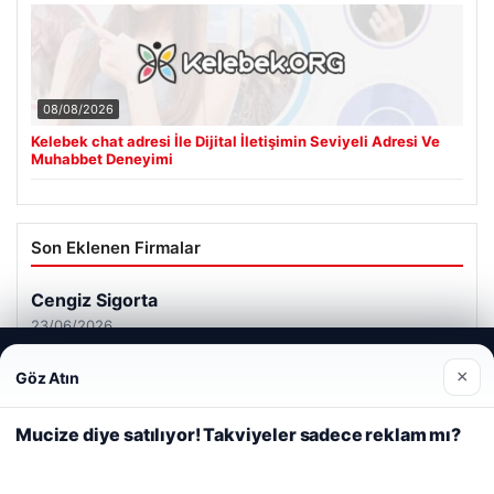
08/08/2026
Kelebek chat adresi İle Dijital İletişimin Seviyeli Adresi Ve
Muhabbet Deneyimi
Son Eklenen Firmalar
Cengiz Sigorta
23/06/2026
Web sitemizi nasıl kullandığınızı daha iyi anlayabilmek,
×
Göz Atın
deneyiminizi kişiselleştirmek ve geliştirmek amacıyla çerezler
kullanıyoruz.
Çerez Politikamız
Mucize diye satılıyor! Takviyeler sadece reklam mı?
Reddet
Kabul Et