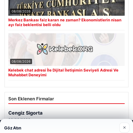
08/08/2026
Merkez Bankası faiz kararı ne zaman? Ekonomistlerin nisan
ayı faiz beklentisi belli oldu
08/08/2026
Kelebek chat adresi İle Dijital İletişimin Seviyeli Adresi Ve
Muhabbet Deneyimi
Son Eklenen Firmalar
Cengiz Sigorta
23/06/2026
×
Göz Atın
Web sitemizi nasıl kullandığınızı daha iyi anlayabilmek,