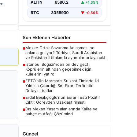
ALTIN
6580.2
▲ +1.35%
ynı
BTC
3058930
▼ -0.59%
Son Eklenen Haberler
Mekke Ortak Savunma Anlaşması ne
■
anlama geliyor? Türkiye, Suudi Arabistan
ve Pakistan ittifakında ayrıntılar ortaya çıktı
İstanbul Boğazı’ndan bir dev geçti.
■
Köprülerin altından geçebilmek için
kulelerini yatırdı
FETÖ’nün Marmaris Suikast Timinde İki
■
Yıldızın Çıkardığı Sır: Firari Teröristin
Detaylı İtirafları
Erdal Beşikçioğlu’nun Esrar Testi Pozitif
■
Çıktı; Görevden Uzaklaştırılmıştı
Dış Mekan Yaşam alanlarında Kalite ve
■
bahçe mutfağı Çözümleri
Güncel