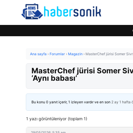
Ana sayfa
›
Forumlar
›
Magazin
›
MasterChef jürisi Somer Sivrio
MasterChef jürisi Somer Sivr
‘Aynı babası’
Bu konu 0 yanıt içerir, 1 izleyen vardır ve en son
2 ay 1 hafta
1 yazı görüntüleniyor (toplam 1)
29/05/2026: 5:35 am