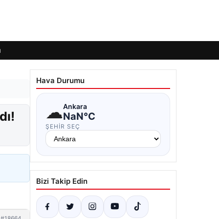
ı
Hava Durumu
☁
Ankara
dı!
NaN°C
ŞEHIR SEÇ
Bizi Takip Edin
#18664