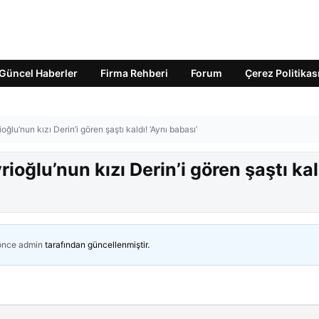
Güncel Haberler
Firma Rehberi
Forum
Çerez Politikas
ğlu’nun kızı Derin’i gören şaştı kaldı! ‘Aynı babası’
ioğlu’nun kızı Derin’i gören şaştı kal
 önce
admin
tarafından güncellenmiştir.