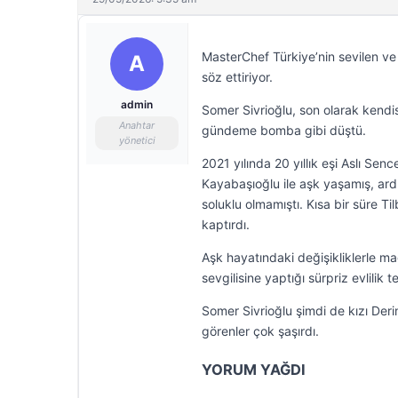
MasterChef Türkiye’nin sevilen ve 
A
söz ettiriyor.
admin
Somer Sivrioğlu, son olarak kendisi
Anahtar
gündeme bomba gibi düştü.
yönetici
2021 yılında 20 yıllık eşi Aslı Senc
Kayabaşıoğlu ile aşk yaşamış, ardın
soluklu olmamıştı. Kısa bir süre T
kaptırdı.
Aşk hayatındaki değişikliklerle 
sevgilisine yaptığı sürpriz evlilik 
Somer Sivrioğlu şimdi de kızı Derin 
görenler çok şaşırdı.
YORUM YAĞDI