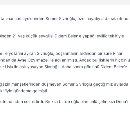
tanınan jüri üyelerinden Somer Sivrioğlu, özel hayatıyla da sık sık ad
nden 21 yaş küçük sevgilisi Didem Belen’e yaptığı evlilik teklifiyle
er ile yollarını ayıran Sivrioğlu, boşanmanın ardından bir süre Pınar
dan da Ayşe Özyılmazel ile adı anılmıştı. Ancak bu ilişkilerin hiçbiri 
ilbe Uslu ile aşk yaşayan Sivrioğlu daha sonra gönlünü Didem Belen’e
magazin manşetlerinden düşmeyen Somer Sivrioğlu geçtiğimiz aylarda
teklifiyle gündeme gelmişti.
ile adından söz ettirdi. Bir kızı bir de oğlu olan ünlü şefin kızı Derin’i