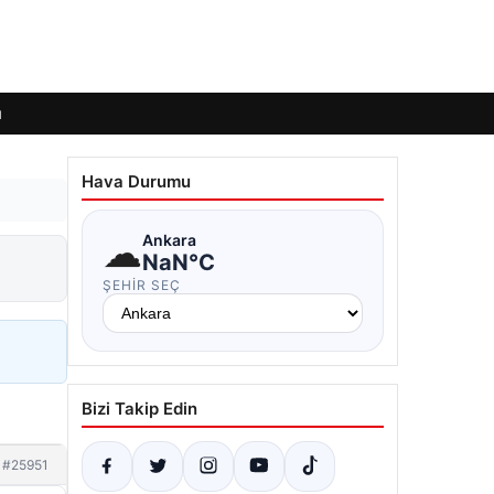
ı
Hava Durumu
☁
Ankara
NaN°C
ŞEHIR SEÇ
Bizi Takip Edin
#25951