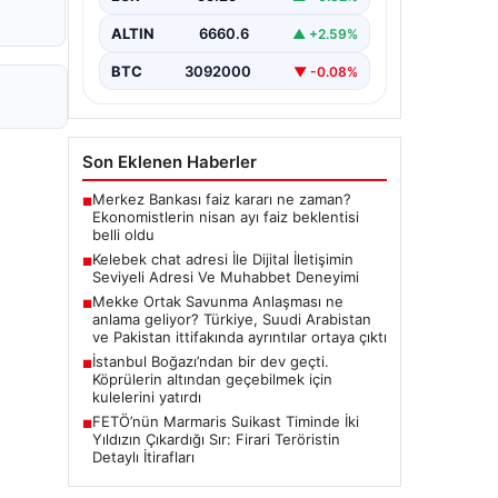
seviyeli bir biçimde bağlantı
sağlaması ciddi bir hassasiyet ifade
ALTIN
6660.6
▲ +2.59%
etmektedir. Halen…
BTC
3092000
▼ -0.08%
Son Eklenen Haberler
Merkez Bankası faiz kararı ne zaman?
■
Ekonomistlerin nisan ayı faiz beklentisi
belli oldu
Kelebek chat adresi İle Dijital İletişimin
■
Seviyeli Adresi Ve Muhabbet Deneyimi
Mekke Ortak Savunma Anlaşması ne
■
anlama geliyor? Türkiye, Suudi Arabistan
ve Pakistan ittifakında ayrıntılar ortaya çıktı
İstanbul Boğazı’ndan bir dev geçti.
■
Köprülerin altından geçebilmek için
kulelerini yatırdı
FETÖ’nün Marmaris Suikast Timinde İki
■
Yıldızın Çıkardığı Sır: Firari Teröristin
Detaylı İtirafları