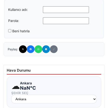
Kullanıcı adı:
Parola:
Beni hatırla
Paylaş:
Hava Durumu
☁
Ankara
NaN°C
ŞEHIR SEÇ