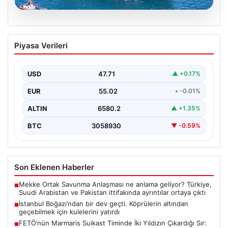
06.08.2026
İstanbul Boğazı’ndan bir dev geçti.
Piyasa Verileri
Köprülerin altından geçebilmek için
kulelerini yatırdı
USD
47.71
▲ +0.17%
EUR
55.02
• -0.01%
ALTIN
6580.2
▲ +1.35%
BTC
3058930
▼ -0.59%
Son Eklenen Haberler
Mekke Ortak Savunma Anlaşması ne anlama geliyor? Türkiye,
■
Suudi Arabistan ve Pakistan ittifakında ayrıntılar ortaya çıktı
İstanbul Boğazı’ndan bir dev geçti. Köprülerin altından
■
geçebilmek için kulelerini yatırdı
FETÖ’nün Marmaris Suikast Timinde İki Yıldızın Çıkardığı Sır:
■