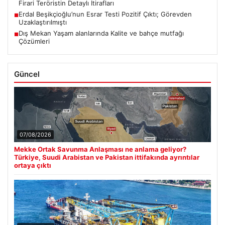
Firari Teröristin Detaylı İtirafları
Erdal Beşikçioğlu’nun Esrar Testi Pozitif Çıktı; Görevden
■
Uzaklaştırılmıştı
Dış Mekan Yaşam alanlarında Kalite ve bahçe mutfağı
■
Çözümleri
Güncel
07/08/2026
Mekke Ortak Savunma Anlaşması ne anlama geliyor?
Türkiye, Suudi Arabistan ve Pakistan ittifakında ayrıntılar
ortaya çıktı