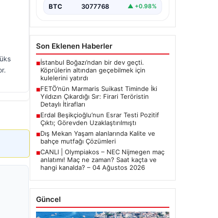
bırakmıyor. Bu girişimin…
BTC
3077768
▲ +0.98%
Son Eklenen Haberler
lüks
İstanbul Boğazı’ndan bir dev geçti.
■
r.
Köprülerin altından geçebilmek için
kulelerini yatırdı
FETÖ’nün Marmaris Suikast Timinde İki
■
Yıldızın Çıkardığı Sır: Firari Teröristin
Detaylı İtirafları
Erdal Beşikçioğlu’nun Esrar Testi Pozitif
■
Çıktı; Görevden Uzaklaştırılmıştı
Dış Mekan Yaşam alanlarında Kalite ve
■
bahçe mutfağı Çözümleri
CANLI | Olympiakos – NEC Nijmegen maç
■
anlatımı! Maç ne zaman? Saat kaçta ve
hangi kanalda? – 04 Ağustos 2026
Güncel