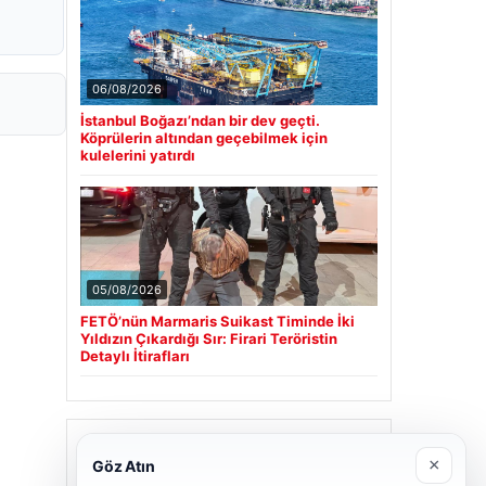
06/08/2026
İstanbul Boğazı’ndan bir dev geçti.
Köprülerin altından geçebilmek için
kulelerini yatırdı
05/08/2026
FETÖ’nün Marmaris Suikast Timinde İki
Yıldızın Çıkardığı Sır: Firari Teröristin
Detaylı İtirafları
Son Eklenen Firmalar
×
Göz Atın