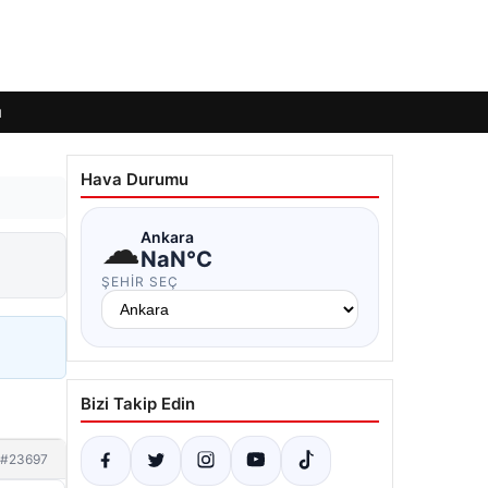
ı
Hava Durumu
☁
Ankara
NaN°C
ŞEHIR SEÇ
Bizi Takip Edin
#23697