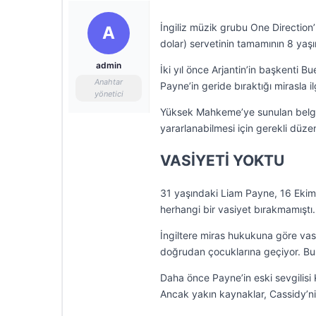
İngiliz müzik grubu One Direction’
A
dolar) servetinin tamamının 8 yaşı
admin
İki yıl önce Arjantin’in başkenti 
Anahtar
Payne’in geride bıraktığı mirasla i
yönetici
Yüksek Mahkeme’ye sunulan belge
yararlanabilmesi için gerekli düzen
VASİYETİ YOKTU
31 yaşındaki Liam Payne, 16 Ekim 
herhangi bir vasiyet bırakmamıştı.
İngiltere miras hukukuna göre vas
doğrudan çocuklarına geçiyor. Bu n
Daha önce Payne’in eski sevgilisi
Ancak yakın kaynaklar, Cassidy’ni