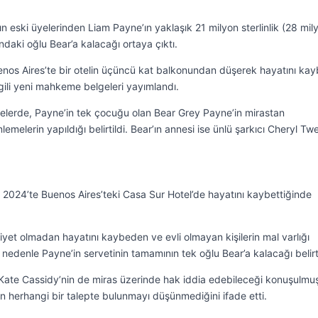
ın eski üyelerinden Liam Payne’ın yaklaşık 21 milyon sterlinlik (28 mil
ndaki oğlu Bear’a kalacağı ortaya çıktı.
Buenos Aires’te bir otelin üçüncü kat balkonundan düşerek hayatını k
lgili yeni mahkeme belgeleri yayımlandı.
lerde, Payne’in tek çocuğu olan Bear Grey Payne’in mirastan
lemelerin yapıldığı belirtildi. Bear’ın annesi ise ünlü şarkıcı Cheryl T
2024’te Buenos Aires’teki Casa Sur Hotel’de hayatını kaybettiğinde
iyet olmadan hayatını kaybeden ve evli olmayan kişilerin mal varlığı
edenle Payne’in servetinin tamamının tek oğlu Bear’a kalacağı belirti
 Kate Cassidy’nin de miras üzerinde hak iddia edebileceği konuşulmu
n herhangi bir talepte bulunmayı düşünmediğini ifade etti.