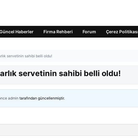
Güncel Haberler
Firma Rehberi
Forum
Çerez Politikas
ık servetinin sahibi belli oldu!
rlık servetinin sahibi belli oldu!
 önce
admin
tarafından güncellenmiştir.