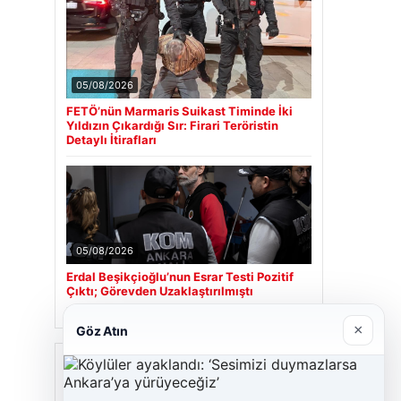
05/08/2026
FETÖ’nün Marmaris Suikast Timinde İki
Yıldızın Çıkardığı Sır: Firari Teröristin
Detaylı İtirafları
05/08/2026
Erdal Beşikçioğlu’nun Esrar Testi Pozitif
Çıktı; Görevden Uzaklaştırılmıştı
×
Göz Atın
Son Eklenen Firmalar