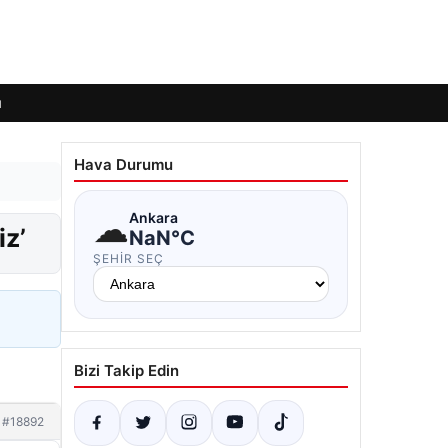
ı
Hava Durumu
☁
Ankara
iz’
NaN°C
ŞEHIR SEÇ
Bizi Takip Edin
#18892