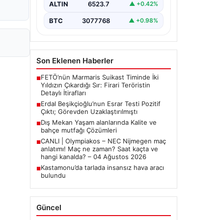
ALTIN
6523.7
▲ +0.42%
Belediye Başkanı Erdal
Beşikçioğlu’nun…
BTC
3077768
▲ +0.98%
Son Eklenen Haberler
FETÖ’nün Marmaris Suikast Timinde İki
■
Yıldızın Çıkardığı Sır: Firari Teröristin
Detaylı İtirafları
Erdal Beşikçioğlu’nun Esrar Testi Pozitif
■
Çıktı; Görevden Uzaklaştırılmıştı
Dış Mekan Yaşam alanlarında Kalite ve
■
bahçe mutfağı Çözümleri
CANLI | Olympiakos – NEC Nijmegen maç
■
anlatımı! Maç ne zaman? Saat kaçta ve
hangi kanalda? – 04 Ağustos 2026
Kastamonu’da tarlada insansız hava aracı
■
bulundu
Güncel