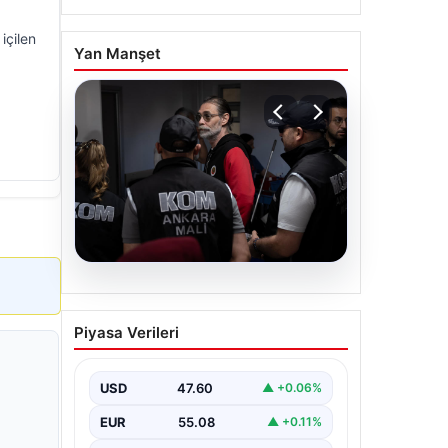
içilen
Yan Manşet
05.08.2026
Erdal Beşikçioğlu’nun
Piyasa Verileri
Esrar Testi Pozitif Çıktı;
Görevden
Uzaklaştırılmıştı
USD
47.60
▲ +0.06%
CHP'li Etimesgut Belediyesi’nde
EUR
55.08
▲ +0.11%
yapılan yolsuzluk ve rüşvet
operasyonu kapsamında tutuklanan