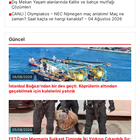
Dış Mekan Yaşam alanlarında Kalite ve bahçe mutfağı
■
Çözümleri
CANLI | Olympiakos – NEC Nijmegen maç anlatımı! Maç ne
■
zaman? Saat kaçta ve hangi kanalda? – 04 Ağustos 2026
Güncel
06/08/2026
İstanbul Boğazı’ndan bir dev geçti. Köprülerin altından
geçebilmek için kulelerini yatırdı
05/08/2026
FETÖ’nün Marmaris Suikast Timinde İki Yıldızın Çıkardığı Sır: