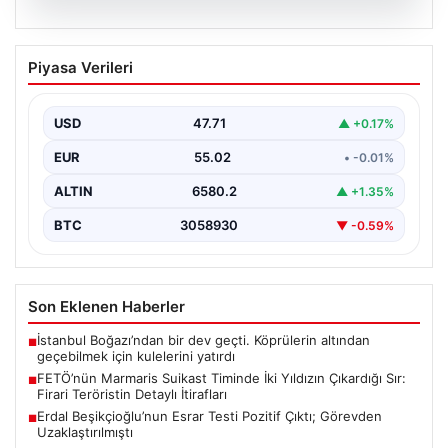
05.08.2026
FETÖ’nün Marmaris Suikast Timinde İki
Piyasa Verileri
Yıldızın Çıkardığı Sır: Firari Teröristin
Detaylı İtirafları
USD
47.71
▲ +0.17%
15 Temmuz 2016 tarihinde gerçekleştirilen başarısız
darbe girişiminin gölgeleri halen Peşlerini bırakmıyor. Bu
EUR
55.02
• -0.01%
girişimin…
ALTIN
6580.2
▲ +1.35%
BTC
3058930
▼ -0.59%
Son Eklenen Haberler
İstanbul Boğazı’ndan bir dev geçti. Köprülerin altından
■
geçebilmek için kulelerini yatırdı
FETÖ’nün Marmaris Suikast Timinde İki Yıldızın Çıkardığı Sır:
■
Firari Teröristin Detaylı İtirafları
Erdal Beşikçioğlu’nun Esrar Testi Pozitif Çıktı; Görevden
■
Uzaklaştırılmıştı