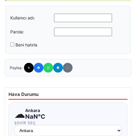
Kullanıcı adı:
Parola:
Beni hatırla
Paylaş:
Hava Durumu
☁
Ankara
NaN°C
ŞEHIR SEÇ