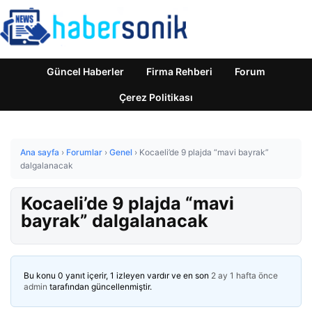
Güncel Haberler
Firma Rehberi
Forum
Çerez Politikası
Ana sayfa
›
Forumlar
›
Genel
›
Kocaeli’de 9 plajda “mavi bayrak”
dalgalanacak
Kocaeli’de 9 plajda “mavi
bayrak” dalgalanacak
Bu konu 0 yanıt içerir, 1 izleyen vardır ve en son
2 ay 1 hafta önce
admin
tarafından güncellenmiştir.