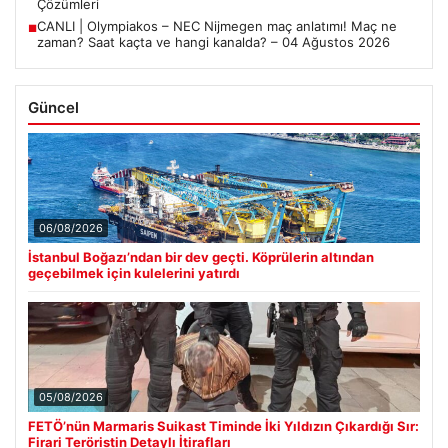
Çözümleri
CANLI | Olympiakos – NEC Nijmegen maç anlatımı! Maç ne
■
zaman? Saat kaçta ve hangi kanalda? – 04 Ağustos 2026
Güncel
06/08/2026
İstanbul Boğazı’ndan bir dev geçti. Köprülerin altından
geçebilmek için kulelerini yatırdı
05/08/2026
FETÖ’nün Marmaris Suikast Timinde İki Yıldızın Çıkardığı Sır:
Firari Teröristin Detaylı İtirafları