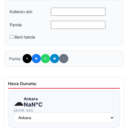
Kullanıcı adı:
Parola:
Beni hatırla
Paylaş:
Hava Durumu
☁
Ankara
NaN°C
ŞEHIR SEÇ