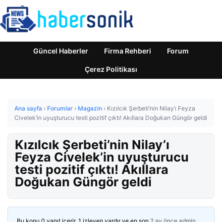
Güncel Haberler
Firma Rehberi
Forum
Çerez Politikası
Ana sayfa
›
Forumlar
›
Magazin
›
Kızılcık Şerbeti’nin Nilay’ı Feyza
Civelek’in uyuşturucu testi pozitif çıktı! Akıllara Doğukan Güngör geldi
Kızılcık Şerbeti’nin Nilay’ı
Feyza Civelek’in uyuşturucu
testi pozitif çıktı! Akıllara
Doğukan Güngör geldi
Bu konu 0 yanıt içerir, 1 izleyen vardır ve en son
2 ay önce
admin