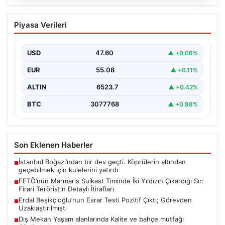
05.08.2026
FETÖ’nün Marmaris Suikast Timinde İki
Piyasa Verileri
Yıldızın Çıkardığı Sır: Firari Teröristin
Detaylı İtirafları
USD
47.60
▲ +0.06%
15 Temmuz 2016 tarihinde gerçekleştirilen başarısız
darbe girişiminin gölgeleri halen Peşlerini bırakmıyor. Bu
EUR
55.08
▲ +0.11%
girişimin…
ALTIN
6523.7
▲ +0.42%
BTC
3077768
▲ +0.98%
Son Eklenen Haberler
İstanbul Boğazı’ndan bir dev geçti. Köprülerin altından
■
geçebilmek için kulelerini yatırdı
FETÖ’nün Marmaris Suikast Timinde İki Yıldızın Çıkardığı Sır:
■
Firari Teröristin Detaylı İtirafları
Erdal Beşikçioğlu’nun Esrar Testi Pozitif Çıktı; Görevden
■
Uzaklaştırılmıştı
Dış Mekan Yaşam alanlarında Kalite ve bahçe mutfağı
■