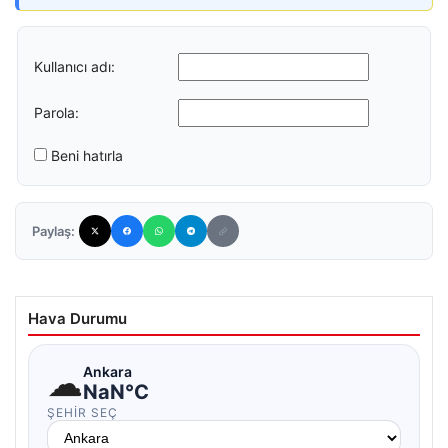
Kullanıcı adı:
Parola:
Beni hatırla
Paylaş:
Hava Durumu
☁
Ankara
NaN°C
ŞEHIR SEÇ