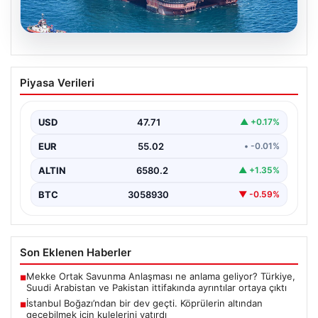
06.08.2026
İstanbul Boğazı’ndan bir dev geçti.
Piyasa Verileri
Köprülerin altından geçebilmek için
kulelerini yatırdı
USD
47.71
▲ +0.17%
EUR
55.02
• -0.01%
ALTIN
6580.2
▲ +1.35%
BTC
3058930
▼ -0.59%
Son Eklenen Haberler
Mekke Ortak Savunma Anlaşması ne anlama geliyor? Türkiye,
■
Suudi Arabistan ve Pakistan ittifakında ayrıntılar ortaya çıktı
İstanbul Boğazı’ndan bir dev geçti. Köprülerin altından
■
geçebilmek için kulelerini yatırdı