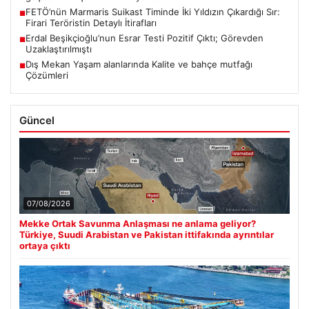
FETÖ’nün Marmaris Suikast Timinde İki Yıldızın Çıkardığı Sır:
■
Firari Teröristin Detaylı İtirafları
Erdal Beşikçioğlu’nun Esrar Testi Pozitif Çıktı; Görevden
■
Uzaklaştırılmıştı
Dış Mekan Yaşam alanlarında Kalite ve bahçe mutfağı
■
Çözümleri
Güncel
07/08/2026
Mekke Ortak Savunma Anlaşması ne anlama geliyor?
Türkiye, Suudi Arabistan ve Pakistan ittifakında ayrıntılar
ortaya çıktı