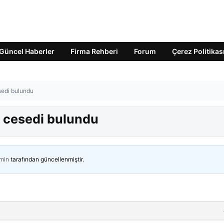
Güncel Haberler
Firma Rehberi
Forum
Çerez Politikas
sedi bulundu
k cesedi bulundu
min
tarafından güncellenmiştir.