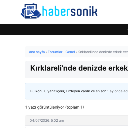
Ana sayfa
›
Forumlar
›
Genel
›
Kırklareli’nde denizde erkek ce
Kırklareli’nde denizde erke
Bu konu 0 yanıt içerir, 1 izleyen vardır ve en son
1 ay önce
ad
1 yazı görüntüleniyor (toplam 1)
04/07/2026: 5:02 am