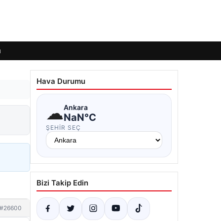
ı
Hava Durumu
☁
Ankara
NaN°C
ŞEHIR SEÇ
Bizi Takip Edin
#26600