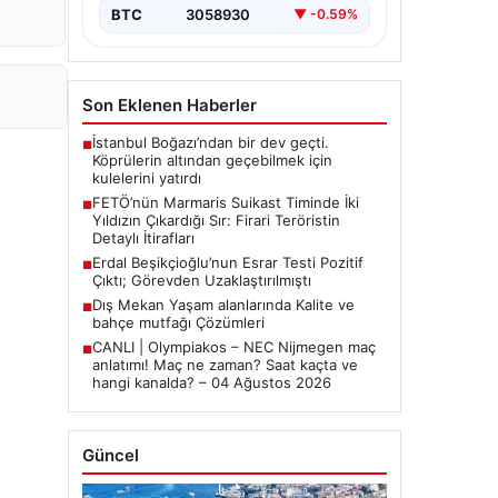
bırakmıyor. Bu girişimin…
BTC
3058930
▼ -0.59%
Son Eklenen Haberler
İstanbul Boğazı’ndan bir dev geçti.
■
Köprülerin altından geçebilmek için
kulelerini yatırdı
FETÖ’nün Marmaris Suikast Timinde İki
■
Yıldızın Çıkardığı Sır: Firari Teröristin
Detaylı İtirafları
Erdal Beşikçioğlu’nun Esrar Testi Pozitif
■
Çıktı; Görevden Uzaklaştırılmıştı
Dış Mekan Yaşam alanlarında Kalite ve
■
bahçe mutfağı Çözümleri
CANLI | Olympiakos – NEC Nijmegen maç
■
anlatımı! Maç ne zaman? Saat kaçta ve
hangi kanalda? – 04 Ağustos 2026
Güncel