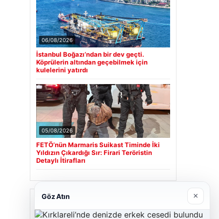
06/08/2026
İstanbul Boğazı’ndan bir dev geçti.
Köprülerin altından geçebilmek için
kulelerini yatırdı
05/08/2026
FETÖ’nün Marmaris Suikast Timinde İki
Yıldızın Çıkardığı Sır: Firari Teröristin
Detaylı İtirafları
×
Göz Atın
Son Eklenen Firmalar