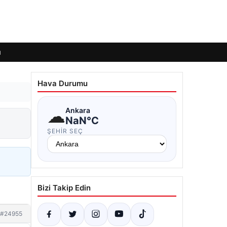
ı
Hava Durumu
☁
Ankara
NaN°C
ŞEHIR SEÇ
Bizi Takip Edin
#24955