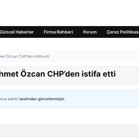
Güncel Haberler
Firma Rehberi
Forum
Çerez Politikas
t Özcan CHP’den istifa etti
met Özcan CHP’den istifa etti
önce
admin
tarafından güncellenmiştir.