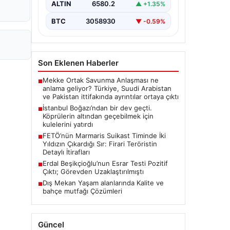
ALTIN
6580.2
▲ +1.35%
BTC
3058930
▼ -0.59%
Son Eklenen Haberler
Mekke Ortak Savunma Anlaşması ne
■
anlama geliyor? Türkiye, Suudi Arabistan
ve Pakistan ittifakında ayrıntılar ortaya çıktı
İstanbul Boğazı’ndan bir dev geçti.
■
Köprülerin altından geçebilmek için
kulelerini yatırdı
FETÖ’nün Marmaris Suikast Timinde İki
■
Yıldızın Çıkardığı Sır: Firari Teröristin
Detaylı İtirafları
Erdal Beşikçioğlu’nun Esrar Testi Pozitif
■
Çıktı; Görevden Uzaklaştırılmıştı
Dış Mekan Yaşam alanlarında Kalite ve
■
bahçe mutfağı Çözümleri
Güncel