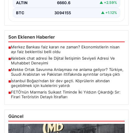
ALTIN
6660.6
▲ +2.59%
BTC
3094155
▲ +1.12%
Son Eklenen Haberler
Merkez Bankası faiz kararı ne zaman? Ekonomistlerin nisan
■
ayı faiz beklentisi belli oldu
Kelebek chat adresi İle Dijital İletişimin Seviyeli Adresi Ve
■
Muhabbet Deneyimi
Mekke Ortak Savunma Anlaşması ne anlama geliyor? Türkiye,
■
Suudi Arabistan ve Pakistan ittifakında ayrıntılar ortaya çıktı
İstanbul Boğazı’ndan bir dev geçti. Köprülerin altından
■
geçebilmek için kulelerini yatırdı
FETÖ’nün Marmaris Suikast Timinde İki Yıldızın Çıkardığı Sır:
■
Firari Teröristin Detaylı İtirafları
Güncel