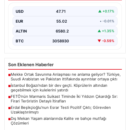
kulelerini yatırdı
USD
47.71
▲ +0.17%
EUR
55.02
• -0.01%
ALTIN
6580.2
▲ +1.35%
BTC
3058930
▼ -0.59%
Son Eklenen Haberler
Mekke Ortak Savunma Anlaşması ne anlama geliyor? Türkiye,
■
Suudi Arabistan ve Pakistan ittifakında ayrıntılar ortaya çıktı
İstanbul Boğazı’ndan bir dev geçti. Köprülerin altından
■
geçebilmek için kulelerini yatırdı
FETÖ’nün Marmaris Suikast Timinde İki Yıldızın Çıkardığı Sır:
■
Firari Teröristin Detaylı İtirafları
Erdal Beşikçioğlu’nun Esrar Testi Pozitif Çıktı; Görevden
■
Uzaklaştırılmıştı
Dış Mekan Yaşam alanlarında Kalite ve bahçe mutfağı
■
Çözümleri