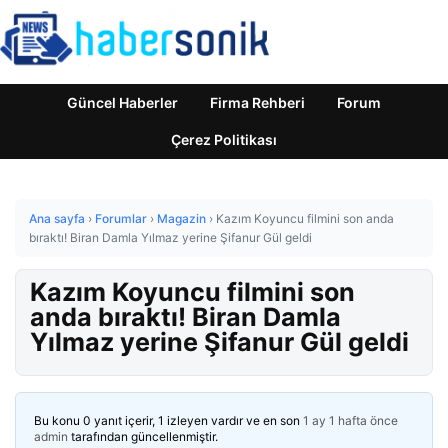
Güncel Haberler
Firma Rehberi
Forum
Çerez Politikası
Ana sayfa
›
Forumlar
›
Magazin
›
Kazım Koyuncu filmini son anda
bıraktı! Biran Damla Yılmaz yerine Şifanur Gül geldi
Kazım Koyuncu filmini son
anda bıraktı! Biran Damla
Yılmaz yerine Şifanur Gül geldi
Bu konu 0 yanıt içerir, 1 izleyen vardır ve en son
1 ay 1 hafta önce
admin
tarafından güncellenmiştir.