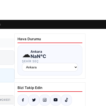
ı
Hava Durumu
☁
Ankara
NaN°C
ŞEHIR SEÇ
Bizi Takip Edin
#24931