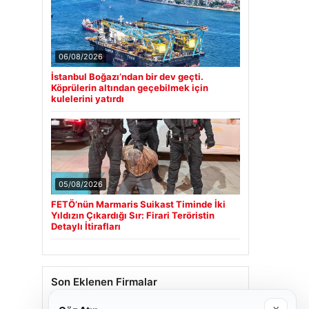
06/08/2026
İstanbul Boğazı’ndan bir dev geçti.
Köprülerin altından geçebilmek için
kulelerini yatırdı
05/08/2026
FETÖ’nün Marmaris Suikast Timinde İki
Yıldızın Çıkardığı Sır: Firari Teröristin
Detaylı İtirafları
Son Eklenen Firmalar