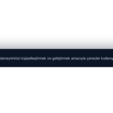
Tercüme Bürosu
|
Malta Dil Okulu
|
lemagrup.com.tr
 deneyiminizi kişiselleştirmek ve geliştirmek amacıyla çerezler kullan