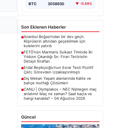
bırakmıyor. Bu girişimin…
BTC
3058930
▼ -0.59%
Son Eklenen Haberler
İstanbul Boğazı’ndan bir dev geçti.
■
Köprülerin altından geçebilmek için
kulelerini yatırdı
FETÖ’nün Marmaris Suikast Timinde İki
■
Yıldızın Çıkardığı Sır: Firari Teröristin
Detaylı İtirafları
Erdal Beşikçioğlu’nun Esrar Testi Pozitif
■
Çıktı; Görevden Uzaklaştırılmıştı
Dış Mekan Yaşam alanlarında Kalite ve
■
bahçe mutfağı Çözümleri
CANLI | Olympiakos – NEC Nijmegen maç
■
anlatımı! Maç ne zaman? Saat kaçta ve
hangi kanalda? – 04 Ağustos 2026
Güncel