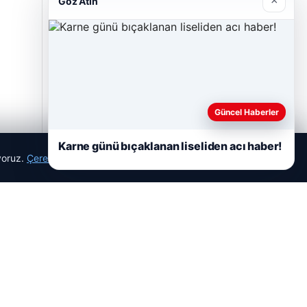
×
Göz Atın
Hastaş Beton
26/05/2026
Güncel Haberler
Karne günü bıçaklanan liseliden acı haber!
ıyoruz.
Çerez Politikamız
Reddet
Kabul Et