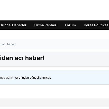
Güncel Haberler
Firma Rehberi
Forum
Çerez Politikas
n acı haber!
iden acı haber!
önce
admin
tarafından güncellenmiştir.