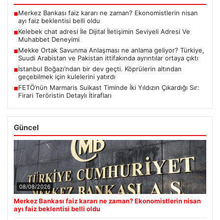
Merkez Bankası faiz kararı ne zaman? Ekonomistlerin nisan
■
ayı faiz beklentisi belli oldu
Kelebek chat adresi İle Dijital İletişimin Seviyeli Adresi Ve
■
Muhabbet Deneyimi
Mekke Ortak Savunma Anlaşması ne anlama geliyor? Türkiye,
■
Suudi Arabistan ve Pakistan ittifakında ayrıntılar ortaya çıktı
İstanbul Boğazı’ndan bir dev geçti. Köprülerin altından
■
geçebilmek için kulelerini yatırdı
FETÖ’nün Marmaris Suikast Timinde İki Yıldızın Çıkardığı Sır:
■
Firari Teröristin Detaylı İtirafları
Güncel
08/08/2026
Merkez Bankası faiz kararı ne zaman? Ekonomistlerin nisan
ayı faiz beklentisi belli oldu