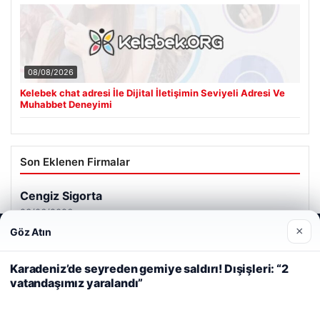
08/08/2026
Kelebek chat adresi İle Dijital İletişimin Seviyeli Adresi Ve
Muhabbet Deneyimi
Son Eklenen Firmalar
Cengiz Sigorta
23/06/2026
×
Göz Atın
Web sitemizi nasıl kullandığınızı daha iyi anlayabilmek,
deneyiminizi kişiselleştirmek ve geliştirmek amacıyla çerezler
kullanıyoruz.
Çerez Politikamız
Karadeniz’de seyreden gemiye saldırı! Dışişleri: “2
vatandaşımız yaralandı”
Reddet
Kabul Et