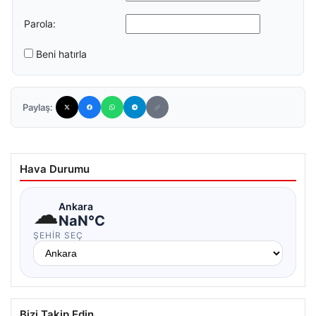
Parola:
Beni hatırla
Paylaş:
Hava Durumu
☁
Ankara
NaN°C
ŞEHIR SEÇ
Bizi Takip Edin