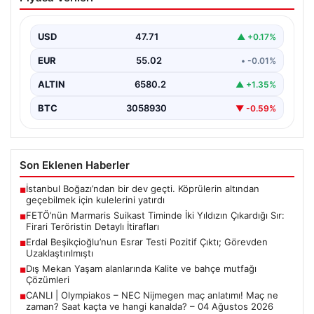
Yıldızın Çıkardığı Sır: Firari Teröristin
Detaylı İtirafları
USD
47.71
▲ +0.17%
15 Temmuz 2016 tarihinde gerçekleştirilen başarısız
darbe girişiminin gölgeleri halen Peşlerini bırakmıyor. Bu
EUR
55.02
• -0.01%
girişimin…
ALTIN
6580.2
▲ +1.35%
BTC
3058930
▼ -0.59%
Son Eklenen Haberler
İstanbul Boğazı’ndan bir dev geçti. Köprülerin altından
■
geçebilmek için kulelerini yatırdı
FETÖ’nün Marmaris Suikast Timinde İki Yıldızın Çıkardığı Sır:
■
Firari Teröristin Detaylı İtirafları
Erdal Beşikçioğlu’nun Esrar Testi Pozitif Çıktı; Görevden
■
Uzaklaştırılmıştı
Dış Mekan Yaşam alanlarında Kalite ve bahçe mutfağı
■
Çözümleri
CANLI | Olympiakos – NEC Nijmegen maç anlatımı! Maç ne
■
zaman? Saat kaçta ve hangi kanalda? – 04 Ağustos 2026