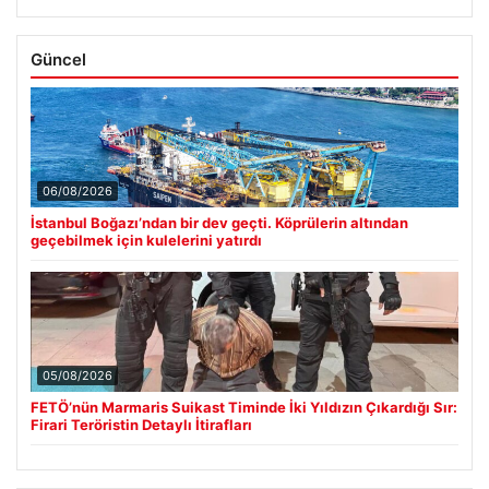
Güncel
06/08/2026
İstanbul Boğazı’ndan bir dev geçti. Köprülerin altından
geçebilmek için kulelerini yatırdı
05/08/2026
FETÖ’nün Marmaris Suikast Timinde İki Yıldızın Çıkardığı Sır:
Firari Teröristin Detaylı İtirafları