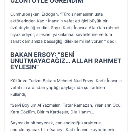
ÜZÜNTÜYLE ÖĞRENDİM”
Cumhurbaşkanı Erdoğan, “Türk sinemasının usta
aktörlerinden Kadir İnanır’ın vefat ettiğini büyük bir
üzüntüyle öğrendim. Sayın Kadir İnanır’a Allah’tan rahmet
niyaz ediyor; ailesine, yakınlarına, sevenlerine ve tüm
sanat camiamıza başsağlığı dileklerimi iletiyorum.” dedi.
BAKAN ERSOY: “SENİ
UNUTMAYACAĞIZ… ALLAH RAHMET
EYLESİN”
Kültür ve Turizm Bakanı Mehmet Nuri Ersoy, Kadir İnanır’ın
vefatının ardından yaptığı paylaşımda şu ifadeleri
kullandı;
“Selvi Boylum Al Yazmalım, Tatar Ramazan, Yılanların Öcü,
Kara Gözlüm, Bitirim Kardeşler, Dila Hanım…
Saymakla bitmeyecek, canlandırdığı karakterle
unutulmayacak bir efsaneyi, Kadir İnanır’ı kaybetmenin