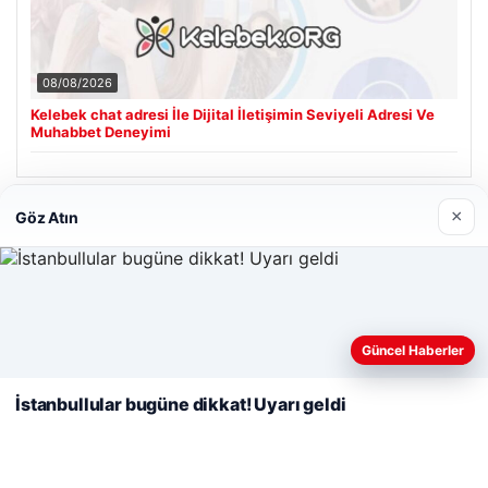
08/08/2026
Kelebek chat adresi İle Dijital İletişimin Seviyeli Adresi Ve
Muhabbet Deneyimi
×
Göz Atın
Son Eklenen Firmalar
Web sitemizi nasıl kullandığınızı daha iyi anlayabilmek,
deneyiminizi kişiselleştirmek ve geliştirmek amacıyla çerezler
Güncel Haberler
kullanıyoruz.
Çerez Politikamız
İstanbullular bugüne dikkat! Uyarı geldi
Reddet
Kabul Et