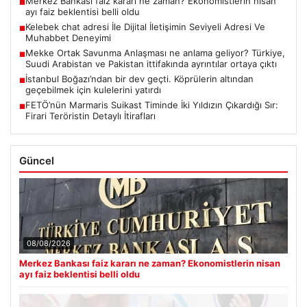
Merkez Bankası faiz kararı ne zaman? Ekonomistlerin nisan
■
ayı faiz beklentisi belli oldu
Kelebek chat adresi İle Dijital İletişimin Seviyeli Adresi Ve
■
Muhabbet Deneyimi
Mekke Ortak Savunma Anlaşması ne anlama geliyor? Türkiye,
■
Suudi Arabistan ve Pakistan ittifakında ayrıntılar ortaya çıktı
İstanbul Boğazı’ndan bir dev geçti. Köprülerin altından
■
geçebilmek için kulelerini yatırdı
FETÖ’nün Marmaris Suikast Timinde İki Yıldızın Çıkardığı Sır:
■
Firari Teröristin Detaylı İtirafları
Güncel
08/08/2026
Merkez Bankası faiz kararı ne zaman? Ekonomistlerin nisan
ayı faiz beklentisi belli oldu