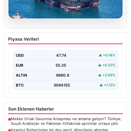
06.08.2026
İstanbul Boğazı’ndan bir dev geçti.
Piyasa Verileri
Köprülerin altından geçebilmek için
kulelerini yatırdı
USD
47.74
▲ +0.18%
EUR
55.25
▲ +0.32%
ALTIN
6660.6
▲ +2.59%
BTC
3094155
▲ +1.12%
Son Eklenen Haberler
Mekke Ortak Savunma Anlaşması ne anlama geliyor? Türkiye,
■
Suudi Arabistan ve Pakistan ittifakında ayrıntılar ortaya çıktı
İstanbul Boğazı’ndan bir dev geçti. Köprülerin altından
■