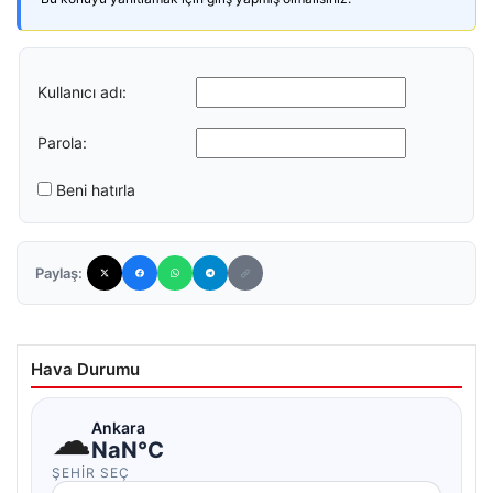
Kullanıcı adı:
Parola:
Beni hatırla
Paylaş:
Hava Durumu
☁
Ankara
NaN°C
ŞEHIR SEÇ