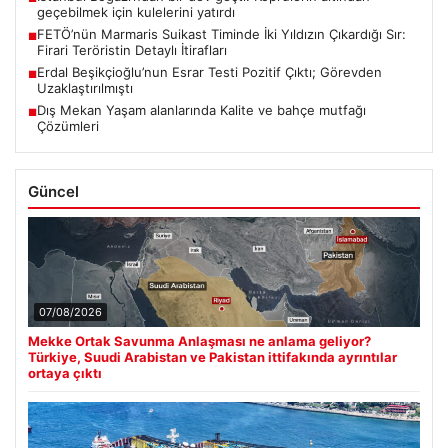
geçebilmek için kulelerini yatırdı
FETÖ’nün Marmaris Suikast Timinde İki Yıldızın Çıkardığı Sır:
■
Firari Teröristin Detaylı İtirafları
Erdal Beşikçioğlu’nun Esrar Testi Pozitif Çıktı; Görevden
■
Uzaklaştırılmıştı
Dış Mekan Yaşam alanlarında Kalite ve bahçe mutfağı
■
Çözümleri
Güncel
07/08/2026
Mekke Ortak Savunma Anlaşması ne anlama geliyor?
Türkiye, Suudi Arabistan ve Pakistan ittifakında ayrıntılar
ortaya çıktı