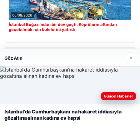
06/08/2026
İstanbul Boğazı’ndan bir dev geçti. Köprülerin altından
geçebilmek için kulelerini yatırdı
Son Eklenen Firmalar
×
Göz Atın
Cengiz Sigorta
23/06/2026
Web sitemizi nasıl kullandığınızı daha iyi anlayabilmek,
Güncel Haberler
deneyiminizi kişiselleştirmek ve geliştirmek amacıyla çerezler
kullanıyoruz.
Çerez Politikamız
İstanbul’da Cumhurbaşkanı’na hakaret iddiasıyla
gözaltına alınan kadına ev hapsi
Reddet
Kabul Et
© 2026 Sonik Hızda Güncel Haberler
Tercüme Bürosu
|
Malta Dil Okulu
|
lemagrup.com.tr