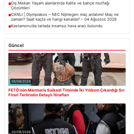
Dış Mekan Yaşam alanlarında Kalite ve bahçe mutfağı
■
Çözümleri
CANLI | Olympiakos – NEC Nijmegen maç anlatımı! Maç ne
■
zaman? Saat kaçta ve hangi kanalda? – 04 Ağustos 2026
Kastamonu’da tarlada insansız hava aracı bulundu
■
Güncel
05/08/2026
FETÖ’nün Marmaris Suikast Timinde İki Yıldızın Çıkardığı Sır:
Firari Teröristin Detaylı İtirafları
05/08/2026