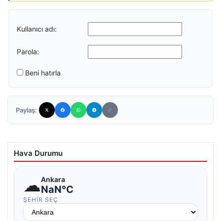
Kullanıcı adı:
Parola:
Beni hatırla
Paylaş:
Hava Durumu
☁
Ankara
NaN°C
ŞEHIR SEÇ