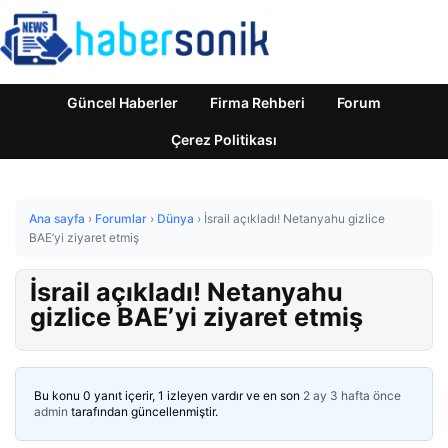
Güncel Haberler
Firma Rehberi
Forum
Çerez Politikası
Ana sayfa
›
Forumlar
›
Dünya
›
İsrail açıkladı! Netanyahu gizlice
BAE’yi ziyaret etmiş
İsrail açıkladı! Netanyahu
gizlice BAE’yi ziyaret etmiş
Bu konu 0 yanıt içerir, 1 izleyen vardır ve en son
2 ay 3 hafta önce
admin
tarafından güncellenmiştir.