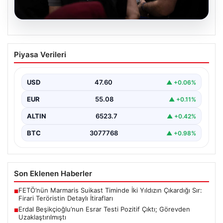
05.08.2026
Erdal Beşikçioğlu’nun Esrar Testi Pozitif
Piyasa Verileri
Çıktı; Görevden Uzaklaştırılmıştı
CHP'li Etimesgut Belediyesi’nde yapılan yolsuzluk ve
rüşvet operasyonu kapsamında tutuklanan Belediye
USD
47.60
▲ +0.06%
Başkanı Erdal Beşikçioğlu’nun…
EUR
55.08
▲ +0.11%
ALTIN
6523.7
▲ +0.42%
BTC
3077768
▲ +0.98%
Son Eklenen Haberler
FETÖ’nün Marmaris Suikast Timinde İki Yıldızın Çıkardığı Sır:
■
Firari Teröristin Detaylı İtirafları
Erdal Beşikçioğlu’nun Esrar Testi Pozitif Çıktı; Görevden
■
Uzaklaştırılmıştı