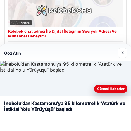
08/08/2026
Kelebek chat adresi İle Dijital İletişimin Seviyeli Adresi Ve
Muhabbet Deneyimi
×
Göz Atın
Son Eklenen Firmalar
Cengiz Sigorta
23/06/2026
Web sitemizi nasıl kullandığınızı daha iyi anlayabilmek,
Güncel Haberler
deneyiminizi kişiselleştirmek ve geliştirmek amacıyla çerezler
kullanıyoruz.
Çerez Politikamız
İnebolu’dan Kastamonu’ya 95 kilometrelik “Atatürk ve
İstiklal Yolu Yürüyüşü” başladı
Reddet
Kabul Et
© 2026 Sonik Hızda Güncel Haberler