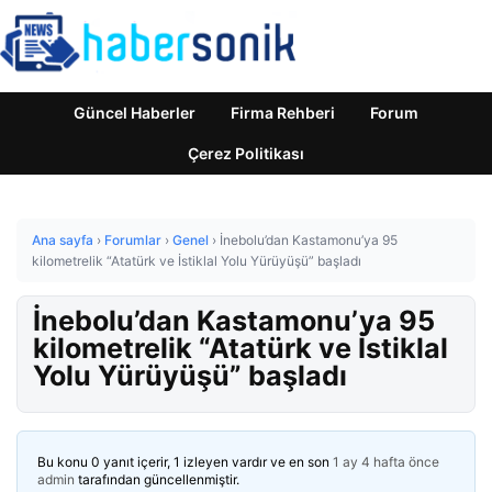
Güncel Haberler
Firma Rehberi
Forum
Çerez Politikası
Ana sayfa
›
Forumlar
›
Genel
›
İnebolu’dan Kastamonu’ya 95
kilometrelik “Atatürk ve İstiklal Yolu Yürüyüşü” başladı
İnebolu’dan Kastamonu’ya 95
kilometrelik “Atatürk ve İstiklal
Yolu Yürüyüşü” başladı
Bu konu 0 yanıt içerir, 1 izleyen vardır ve en son
1 ay 4 hafta önce
admin
tarafından güncellenmiştir.