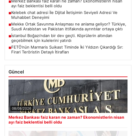
Merkez Bankası faiz kararı ne zaman? Ekonomistlerin nisan
■
ayı faiz beklentisi belli oldu
Kelebek chat adresi İle Dijital İletişimin Seviyeli Adresi Ve
■
Muhabbet Deneyimi
Mekke Ortak Savunma Anlaşması ne anlama geliyor? Türkiye,
■
Suudi Arabistan ve Pakistan ittifakında ayrıntılar ortaya çıktı
İstanbul Boğazı’ndan bir dev geçti. Köprülerin altından
■
geçebilmek için kulelerini yatırdı
FETÖ’nün Marmaris Suikast Timinde İki Yıldızın Çıkardığı Sır:
■
Firari Teröristin Detaylı İtirafları
Güncel
08/08/2026
Merkez Bankası faiz kararı ne zaman? Ekonomistlerin nisan
ayı faiz beklentisi belli oldu