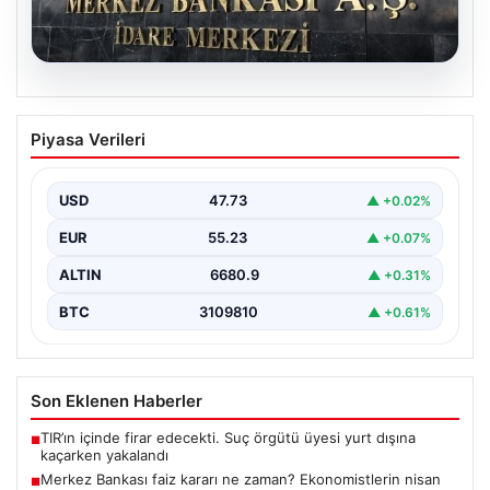
08.08.2026
Merkez Bankası faiz kararı ne zaman?
Piyasa Verileri
Ekonomistlerin nisan ayı faiz beklentisi
belli oldu
USD
47.73
▲ +0.02%
EUR
55.23
▲ +0.07%
ALTIN
6680.9
▲ +0.31%
BTC
3109810
▲ +0.61%
Son Eklenen Haberler
TIR’ın içinde firar edecekti. Suç örgütü üyesi yurt dışına
■
kaçarken yakalandı
Merkez Bankası faiz kararı ne zaman? Ekonomistlerin nisan
■