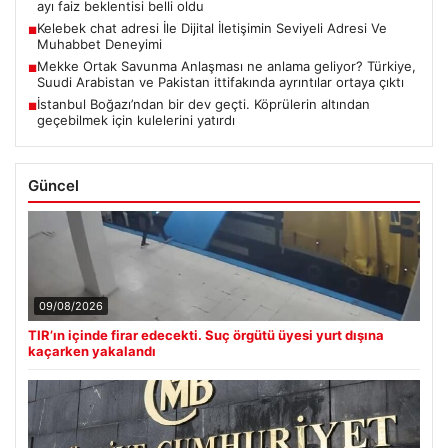
ayı faiz beklentisi belli oldu
Kelebek chat adresi İle Dijital İletişimin Seviyeli Adresi Ve
■
Muhabbet Deneyimi
Mekke Ortak Savunma Anlaşması ne anlama geliyor? Türkiye,
■
Suudi Arabistan ve Pakistan ittifakında ayrıntılar ortaya çıktı
İstanbul Boğazı’ndan bir dev geçti. Köprülerin altından
■
geçebilmek için kulelerini yatırdı
Güncel
09/08/2026
TIR’ın içinde firar edecekti. Suç örgütü üyesi yurt dışına
kaçarken yakalandı