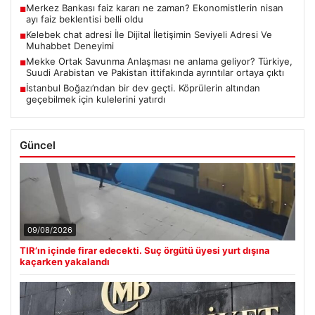
Merkez Bankası faiz kararı ne zaman? Ekonomistlerin nisan
■
ayı faiz beklentisi belli oldu
Kelebek chat adresi İle Dijital İletişimin Seviyeli Adresi Ve
■
Muhabbet Deneyimi
Mekke Ortak Savunma Anlaşması ne anlama geliyor? Türkiye,
■
Suudi Arabistan ve Pakistan ittifakında ayrıntılar ortaya çıktı
İstanbul Boğazı’ndan bir dev geçti. Köprülerin altından
■
geçebilmek için kulelerini yatırdı
Güncel
09/08/2026
TIR’ın içinde firar edecekti. Suç örgütü üyesi yurt dışına
kaçarken yakalandı