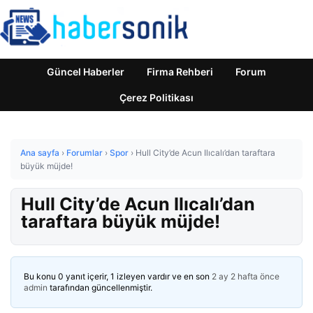
Güncel Haberler
Firma Rehberi
Forum
Çerez Politikası
Ana sayfa
›
Forumlar
›
Spor
›
Hull City’de Acun Ilıcalı’dan taraftara
büyük müjde!
Hull City’de Acun Ilıcalı’dan
taraftara büyük müjde!
Bu konu 0 yanıt içerir, 1 izleyen vardır ve en son
2 ay 2 hafta önce
admin
tarafından güncellenmiştir.