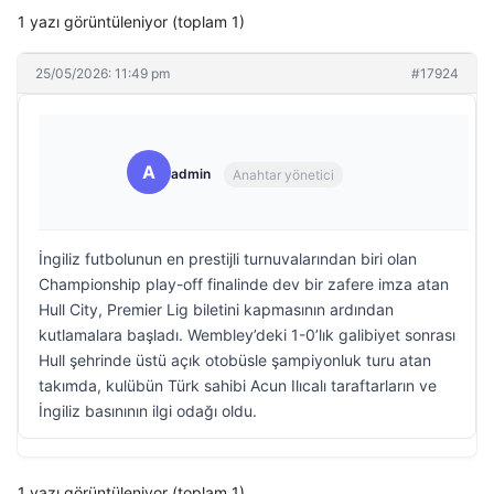
1 yazı görüntüleniyor (toplam 1)
25/05/2026: 11:49 pm
#17924
A
admin
Anahtar yönetici
İngiliz futbolunun en prestijli turnuvalarından biri olan
Championship play-off finalinde dev bir zafere imza atan
Hull City, Premier Lig biletini kapmasının ardından
kutlamalara başladı. Wembley’deki 1-0’lık galibiyet sonrası
Hull şehrinde üstü açık otobüsle şampiyonluk turu atan
takımda, kulübün Türk sahibi Acun Ilıcalı taraftarların ve
İngiliz basınının ilgi odağı oldu.
1 yazı görüntüleniyor (toplam 1)