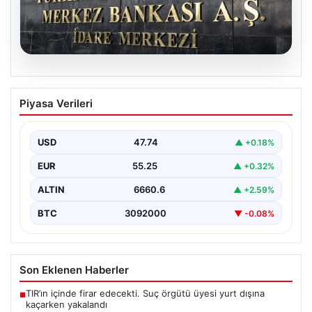
08.08.2026
Merkez Bankası faiz kararı ne zaman?
Piyasa Verileri
Ekonomistlerin nisan ayı faiz beklentisi
belli oldu
USD
47.74
▲ +0.18%
EUR
55.25
▲ +0.32%
ALTIN
6660.6
▲ +2.59%
BTC
3092000
▼ -0.08%
Son Eklenen Haberler
TIR’ın içinde firar edecekti. Suç örgütü üyesi yurt dışına
■
kaçarken yakalandı