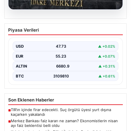
08.08.2026
Merkez Bankası faiz kararı ne zaman?
Piyasa Verileri
Ekonomistlerin nisan ayı faiz beklentisi
belli oldu
USD
47.73
▲ +0.02%
EUR
55.23
▲ +0.07%
ALTIN
6680.9
▲ +0.31%
BTC
3109810
▲ +0.61%
Son Eklenen Haberler
TIR’ın içinde firar edecekti. Suç örgütü üyesi yurt dışına
■
kaçarken yakalandı
Merkez Bankası faiz kararı ne zaman? Ekonomistlerin nisan
■
ayı faiz beklentisi belli oldu