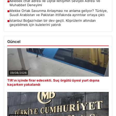
Kelebek chat adresi İle Dijital İletişimin Seviyeli Adresi Ve
■
Muhabbet Deneyimi
Mekke Ortak Savunma Anlaşması ne anlama geliyor? Türkiye,
■
Suudi Arabistan ve Pakistan ittifakında ayrıntılar ortaya çıktı
İstanbul Boğazı’ndan bir dev geçti. Köprülerin altından
■
geçebilmek için kulelerini yatırdı
Güncel
09/08/2026
TIR’ın içinde firar edecekti. Suç örgütü üyesi yurt dışına
kaçarken yakalandı