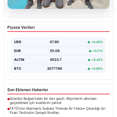
05.08.2026
FETÖ’nün Marmaris Suikast Timinde İki
Piyasa Verileri
Yıldızın Çıkardığı Sır: Firari Teröristin
Detaylı İtirafları
USD
47.60
▲ +0.06%
15 Temmuz 2016 tarihinde gerçekleştirilen başarısız
darbe girişiminin gölgeleri halen Peşlerini bırakmıyor. Bu
EUR
55.08
▲ +0.11%
girişimin…
ALTIN
6523.7
▲ +0.42%
BTC
3077768
▲ +0.98%
Son Eklenen Haberler
İstanbul Boğazı’ndan bir dev geçti. Köprülerin altından
■
geçebilmek için kulelerini yatırdı
FETÖ’nün Marmaris Suikast Timinde İki Yıldızın Çıkardığı Sır:
■
Firari Teröristin Detaylı İtirafları