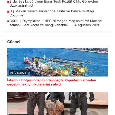
Erdal Beşikçioğlu’nun Esrar Testi Pozitif Çıktı; Görevden
■
Uzaklaştırılmıştı
Dış Mekan Yaşam alanlarında Kalite ve bahçe mutfağı
■
Çözümleri
CANLI | Olympiakos – NEC Nijmegen maç anlatımı! Maç ne
■
zaman? Saat kaçta ve hangi kanalda? – 04 Ağustos 2026
Güncel
06/08/2026
İstanbul Boğazı’ndan bir dev geçti. Köprülerin altından
geçebilmek için kulelerini yatırdı