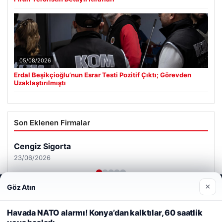
05/08/2026
Erdal Beşikçioğlu’nun Esrar Testi Pozitif Çıktı; Görevden
Uzaklaştırılmıştı
Son Eklenen Firmalar
Cengiz Sigorta
23/06/2026
×
Göz Atın
Web sitemizi nasıl kullandığınızı daha iyi anlayabilmek,
deneyiminizi kişiselleştirmek ve geliştirmek amacıyla çerezler
kullanıyoruz.
Çerez Politikamız
Havada NATO alarmı! Konya’dan kalktılar, 60 saatlik