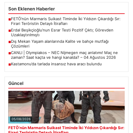
Son Eklenen Haberler
FETÖ’nün Marmaris Suikast Timinde İki Yıldızın Çıkardığı Sır:
■
Firari Teröristin Detaylı İtirafları
Erdal Beşikçioğlu’nun Esrar Testi Pozitif Çıktı; Görevden
■
Uzaklaştırılmıştı
Dış Mekan Yaşam alanlarında Kalite ve bahçe mutfağı
■
Çözümleri
CANLI | Olympiakos – NEC Nijmegen maç anlatımı! Maç ne
■
zaman? Saat kaçta ve hangi kanalda? – 04 Ağustos 2026
Kastamonu’da tarlada insansız hava aracı bulundu
■
Güncel
05/08/2026
FETÖ’nün Marmaris Suikast Timinde İki Yıldızın Çıkardığı Sır:
Firari Teröristin Detaylı İtirafları