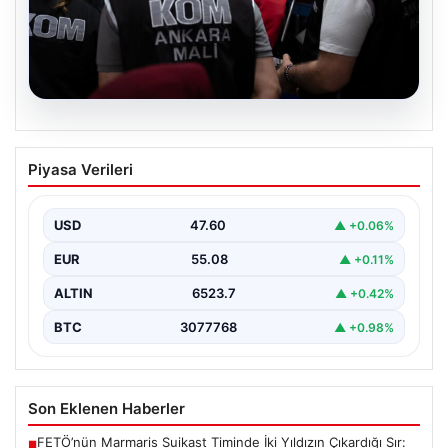
05.08.2026
Erdal Beşikçioğlu’nun Esrar Testi Pozitif
Piyasa Verileri
Çıktı; Görevden Uzaklaştırılmıştı
CHP'li Etimesgut Belediyesi’nde yapılan yolsuzluk ve
rüşvet operasyonu kapsamında tutuklanan Belediye
USD
47.60
▲ +0.06%
Başkanı Erdal Beşikçioğlu’nun…
EUR
55.08
▲ +0.11%
ALTIN
6523.7
▲ +0.42%
BTC
3077768
▲ +0.98%
Son Eklenen Haberler
FETÖ’nün Marmaris Suikast Timinde İki Yıldızın Çıkardığı Sır:
■