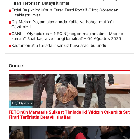
Firari Teröristin Detaylı İtirafları
Erdal Beşikçioğlu’nun Esrar Testi Pozitif Çıktı; Görevden
■
Uzaklaştırılmıştı
Dış Mekan Yaşam alanlarında Kalite ve bahçe mutfağı
■
Çözümleri
CANLI | Olympiakos – NEC Nijmegen maç anlatımı! Maç ne
■
zaman? Saat kaçta ve hangi kanalda? – 04 Ağustos 2026
Kastamonu’da tarlada insansız hava aracı bulundu
■
Güncel
05/08/2026
FETÖ’nün Marmaris Suikast Timinde İki Yıldızın Çıkardığı Sır:
Firari Teröristin Detaylı İtirafları