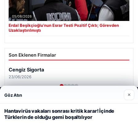
05/08/2026
Erdal Beşikçioğlu’nun Esrar Testi Pozitif Çıktı; Görevden
Uzaklaştırılmıştı
Son Eklenen Firmalar
Cengiz Sigorta
23/06/2026
×
Göz Atın
Web sitemizi nasıl kullandığınızı daha iyi anlayabilmek,
deneyiminizi kişiselleştirmek ve geliştirmek amacıyla çerezler
kullanıyoruz.
Çerez Politikamız
Hantavirüs vakaları sonrası kritik karar! İçinde
Türklerin de olduğu gemi boşaltılıyor
Reddet
Kabul Et
© 2026 Sonik Hızda Güncel Haberler
Tercüme Bürosu
|
Malta Dil Okulu
|
lemagrup.com.tr