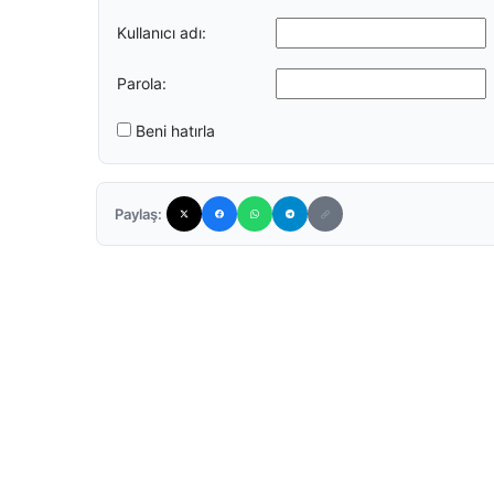
Kullanıcı adı:
Parola:
Beni hatırla
Paylaş: