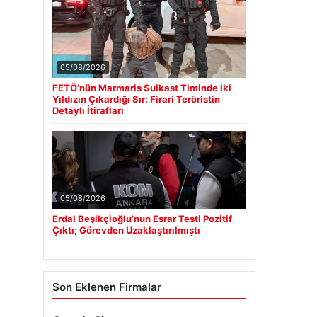
05/08/2026
FETÖ’nün Marmaris Suikast Timinde İki
Yıldızın Çıkardığı Sır: Firari Teröristin
Detaylı İtirafları
05/08/2026
Erdal Beşikçioğlu’nun Esrar Testi Pozitif
Çıktı; Görevden Uzaklaştırılmıştı
Son Eklenen Firmalar