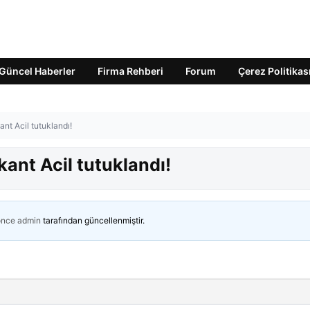
Güncel Haberler
Firma Rehberi
Forum
Çerez Politikas
nt Acil tutuklandı!
kant Acil tutuklandı!
önce
admin
tarafından güncellenmiştir.