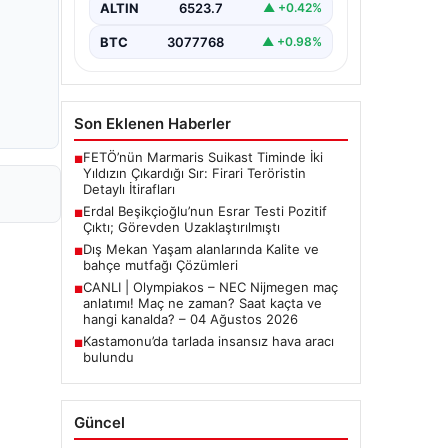
ALTIN
6523.7
▲ +0.42%
Belediye Başkanı Erdal
Beşikçioğlu’nun…
BTC
3077768
▲ +0.98%
Son Eklenen Haberler
FETÖ’nün Marmaris Suikast Timinde İki
■
Yıldızın Çıkardığı Sır: Firari Teröristin
Detaylı İtirafları
Erdal Beşikçioğlu’nun Esrar Testi Pozitif
■
Çıktı; Görevden Uzaklaştırılmıştı
Dış Mekan Yaşam alanlarında Kalite ve
■
bahçe mutfağı Çözümleri
CANLI | Olympiakos – NEC Nijmegen maç
■
anlatımı! Maç ne zaman? Saat kaçta ve
hangi kanalda? – 04 Ağustos 2026
Kastamonu’da tarlada insansız hava aracı
■
bulundu
Güncel