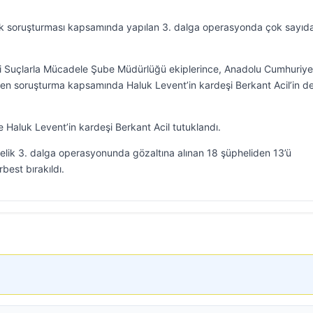
zluk soruşturması kapsamında yapılan 3. dalga operasyonda çok sayıd
li Suçlarla Mücadele Şube Müdürlüğü ekiplerince, Anadolu Cumhuriye
len soruşturma kapsamında Haluk Levent’in kardeşi Berkant Acil’in d
 Haluk Levent’in kardeşi Berkant Acil tutuklandı.
elik 3. dalga operasyonunda gözaltına alınan 18 şüpheliden 13’ü
rbest bırakıldı.