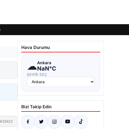
ı
Hava Durumu
☁
Ankara
NaN°C
ŞEHIR SEÇ
Bizi Takip Edin
#25632