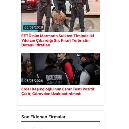
05/08/2026
FETÖ’nün Marmaris Suikast Timinde İki
Yıldızın Çıkardığı Sır: Firari Teröristin
Detaylı İtirafları
05/08/2026
Erdal Beşikçioğlu’nun Esrar Testi Pozitif
Çıktı; Görevden Uzaklaştırılmıştı
Son Eklenen Firmalar