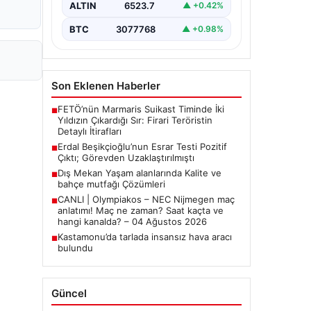
ALTIN
6523.7
▲ +0.42%
Belediye Başkanı Erdal
Beşikçioğlu’nun…
BTC
3077768
▲ +0.98%
Son Eklenen Haberler
FETÖ’nün Marmaris Suikast Timinde İki
■
Yıldızın Çıkardığı Sır: Firari Teröristin
Detaylı İtirafları
Erdal Beşikçioğlu’nun Esrar Testi Pozitif
■
Çıktı; Görevden Uzaklaştırılmıştı
Dış Mekan Yaşam alanlarında Kalite ve
■
bahçe mutfağı Çözümleri
CANLI | Olympiakos – NEC Nijmegen maç
■
anlatımı! Maç ne zaman? Saat kaçta ve
hangi kanalda? – 04 Ağustos 2026
Kastamonu’da tarlada insansız hava aracı
■
bulundu
Güncel