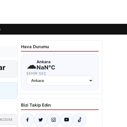
ı
Hava Durumu
☁
Ankara
ar
NaN°C
ŞEHIR SEÇ
Bizi Takip Edin
#22054